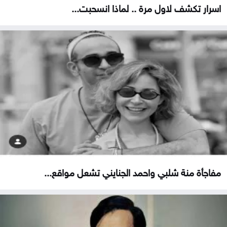
اسرار تكشف لاول مرة .. لماذا انسحبت...
مفاجأة منة شلبي واحمد الجنايني تشعل مواقع...