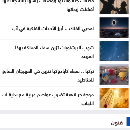
الذهب يسجل أعلى مستوى له منذ 7 أسابيع
أفشلت زيجاتها
الأمم المتحدة: داعش ما يزال يهدد السلم والأمن
الدوليين
لمحبي الفلك .. أبرز الأحداث الفلكية في آب
تحذيرات أمنية في كولومبيا من هجمات إرهابية أثناء
شهب البرشاويات تزين سماء المملكة بهذا
مراسم التنصيب
الموعد
أجواء صيفية مستقرة حتى الأحد مع تراجع تأثير الكتلة
تركيا .. سماء كابادوكيا تتزين في المهرجان السابع
الحارة
للمناطيد
موجة حر لاهبة تضرب عواصم عربية مع بداية اب
اللهاب
فنون