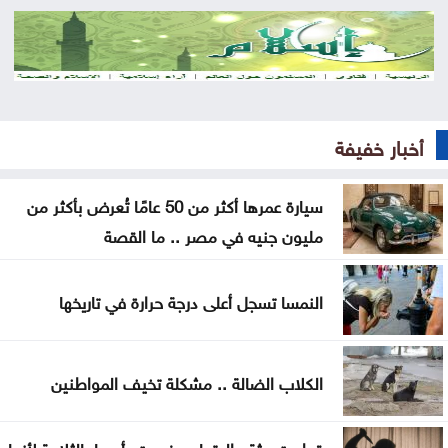
رئيس وزراء باكستان وقائد الجيش يزوران السعودية
الخميس
قفزة جديدة بأسعار الذهب في الأردن .. وعيار 21 يقترب
من 87 دينارًا
أخبار خفيفة
2000 طن خضار ترد السوق المركزي الخميس
سيارة عمرها أكثر من 50 عامًا تُعرض بأكثر من
الاحتياطيات الأجنبية ترتفع في الأردن إلى 26.6 مليار
مليون جنيه في مصر .. ما القصة
دولار لنهاية تموز
الاحتلال يواصل اقتحام مخيم قلنديا وسط هدم وتشديد
النمسا تسجل أعلى درجة حرارة في تاريخها
للإجراءات العسكرية
الجيش يعلن فتح باب التجنيد لحملة بكالوريوس الحقوق
الكلاب الضالة .. مشكلة تخيف المواطنين
والقانون
قطعت جثة والدتها ووضعت رأسها بالثلاجة لأنها