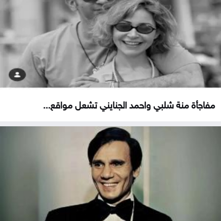
مفاجأة منة شلبي واحمد الجنايني تشعل مواقع...