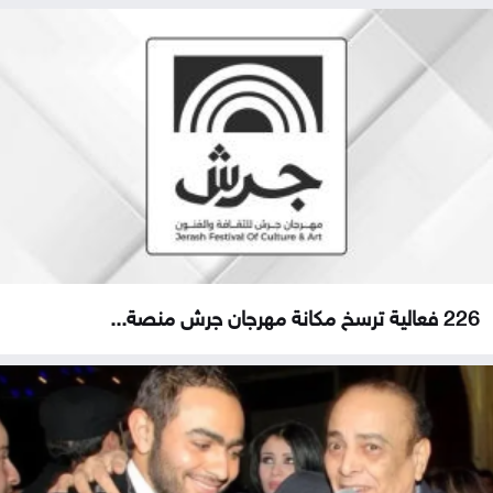
226 فعالية ترسخ مكانة مهرجان جرش منصة...