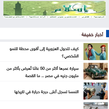
تمهيدي الدوري الأوروبي
أوغندا توافق على نشر وحدة من جيشها في غزة
إسطنبول .. ثالث أكبر سفينة رافعات بالعالم تمر عبر
أخبار خفيفة
مضيق البوسفور
الأردن يدين التفجير الإرهابي الذي استهدف حافلة في
كيف تتحول العزوبية إلى أقوى محطة للنمو
جرمانا بريف دمشق
الشخصي؟
غوتيريش يدعو روسيا وأوكرانيا إلى تجنب استهداف
سيارة عمرها أكثر من 50 عامًا تُعرض بأكثر من
المدنيين
مليون جنيه في مصر .. ما القصة
المواصفات والمقاييس: 25% من المنتجات تحمل
النمسا تسجل أعلى درجة حرارة في تاريخها
علامات تجارية مقلدة
الدفاع اليمنية تؤكد سقوط قتلى وجرحى في هجوم