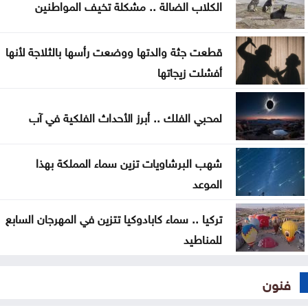
الكلاب الضالة .. مشكلة تخيف المواطنين
حوثي وتتوعد بالرد
تغيير مسار 49 سفينة وتعطيل سفينتين ضمن عمليات
قطعت جثة والدتها ووضعت رأسها بالثلاجة لأنها
فرض الحصار على إيران
أفشلت زيجاتها
المواصفات والمقاييس: لا شكاوى بشأن أسطوانات
لمحبي الفلك .. أبرز الأحداث الفلكية في آب
الغاز الجديدة
شهب البرشاويات تزين سماء المملكة بهذا
الموعد
تركيا .. سماء كابادوكيا تتزين في المهرجان السابع
للمناطيد
فنون