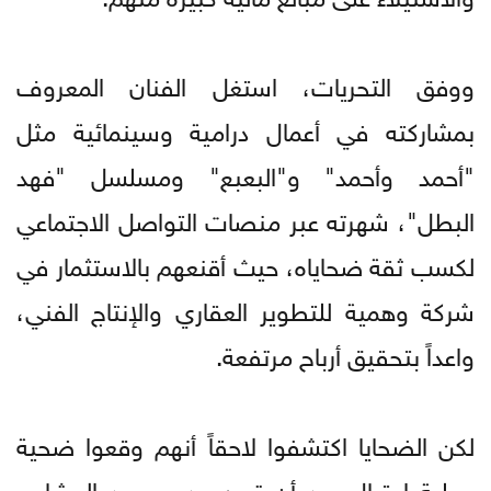
ووفق التحريات، استغل الفنان المعروف
بمشاركته في أعمال درامية وسينمائية مثل
"أحمد وأحمد" و"البعبع" ومسلسل "فهد
البطل"، شهرته عبر منصات التواصل الاجتماعي
لكسب ثقة ضحاياه، حيث أقنعهم بالاستثمار في
شركة وهمية للتطوير العقاري والإنتاج الفني،
واعداً بتحقيق أرباح مرتفعة.
لكن الضحايا اكتشفوا لاحقاً أنهم وقعوا ضحية
عملية احتيال بعد أن تبين عدم وجود المشاريع