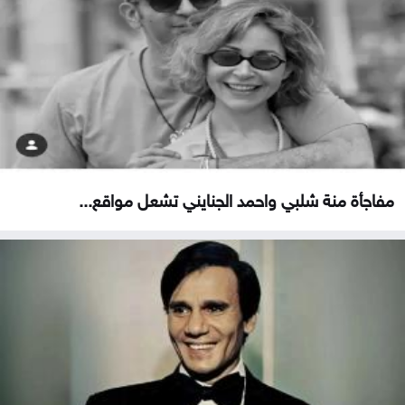
مفاجأة منة شلبي واحمد الجنايني تشعل مواقع...