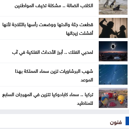
الجنسية الأميركية بالولادة
الكلاب الضالة .. مشكلة تخيف المواطنين
التحالف بقيادة السعودية: إصابة 11 مدنيا في نجران جراء
قطعت جثة والدتها ووضعت رأسها بالثلاجة لأنها
هجمات حوثية
أفشلت زيجاتها
لمحبي الفلك .. أبرز الأحداث الفلكية في آب
شهب البرشاويات تزين سماء المملكة بهذا
الموعد
تركيا .. سماء كابادوكيا تتزين في المهرجان السابع
للمناطيد
فنون