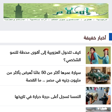
من كريم خان إلى بيدرو سانشيز… كلفة الوقوف مع
فلسطين
جون إسبوزيتو ومجتمعات الإسلام: أحد آخر النبلاء
دراسة حديثة: التحدث بأكثر من لغة يبطئ الشيخوخة
أخبار خفيفة
البيولوجية للدماغ
كيف تتحول العزوبية إلى أقوى محطة للنمو
لا تغيير على موعد العودة للمدارس
الشخصي؟
تركيا والسعودية وباكستان تعتزم توقيع اتفاقية دفاع
سيارة عمرها أكثر من 50 عامًا تُعرض بأكثر من
مشترك
مليون جنيه في مصر .. ما القصة
النفط يرتفع 3 دولارات مع دراسة إيران حظر عبور سفن
أميركية وإسرائيلية مضيق هرمز
النمسا تسجل أعلى درجة حرارة في تاريخها
ترامب يوقع أمرا تنفيذيا يهدف لتقييد حق اكتساب