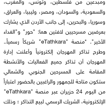
ومبدعين من فلسطين، وتونس، والمغرب،
والسعودية، والسودان، ومصر، وليبيا، والعراق،
وسوريا، والبحرين، إلى جانب الأردن الذي يشارك
بعرضين مسرحيين لافتين هما: "حور" و"الغداء
الأخير". *منصة "eTathkara" شريكاً رسمياً..
وطرح تذاكر المهرجان إلكترونياً وأعلنت إدارة
المهرجان أن تذاكر جميع الفعاليات والأنشطة
المقامة على المسرحين الجنوبي والشمالي
ستكون متاحة للجمهور والراغبين بالحضور اعتباراً
من اليوم 24 حزيران عبر منصة "eTathkara"
الإلكترونية، الشريك الرسمي لبيع التذاكر ؛ وذلك