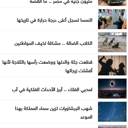
مليون جنيه في مصر .. ما القصة
المواصفات والمقاييس: 25% من المنتجات تحمل
النمسا تسجل أعلى درجة حرارة في تاريخها
علامات تجارية مقلدة
الدفاع اليمنية تؤكد سقوط قتلى وجرحى في هجوم
الكلاب الضالة .. مشكلة تخيف المواطنين
حوثي وتتوعد بالرد
تغيير مسار 49 سفينة وتعطيل سفينتين ضمن عمليات
قطعت جثة والدتها ووضعت رأسها بالثلاجة لأنها
فرض الحصار على إيران
أفشلت زيجاتها
المواصفات والمقاييس: لا شكاوى بشأن أسطوانات
لمحبي الفلك .. أبرز الأحداث الفلكية في آب
الغاز الجديدة
شهب البرشاويات تزين سماء المملكة بهذا
الموعد