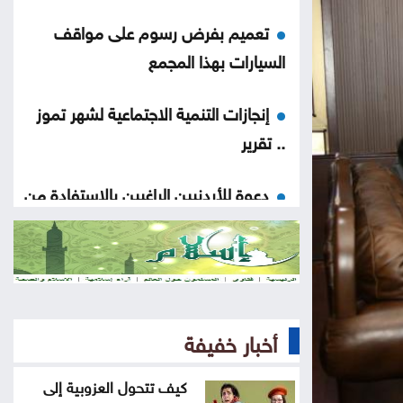
تعميم بفرض رسوم على مواقف
السيارات بهذا المجمع
إنجازات التنمية الاجتماعية لشهر تموز
.. تقرير
دعوة للأردنيين الراغبين بالاستفادة من
خدمات الضمان الإلكترونية
ضبط بئر مخالفة واعتداءات على المياه
بوادي السير ومعان
أخبار خفيفة
افتتاح مركز الخدمات الحكومي في
عجلون
كيف تتحول العزوبية إلى