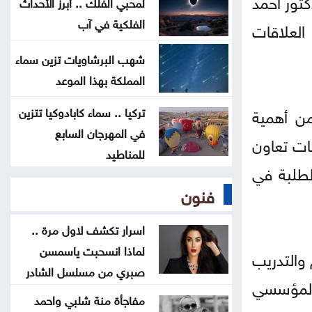
كتور أحمد
لمحبي الفلك .. أبرز الأحداث
في فهم أسرار القمر
الفلكية في آب
العلاقات
إطلاق برنامج الدكتوراه في التمريض
شهب البرشاويات تزين سماء
بجامعة التكنولوجيا
المملكة بهذا الموعد
من أهمية
تأسيس رابطة أندية المحترفين لكرة
تركيا .. سماء كابادوكيا تتزين
في المهرجان السابع
القدم
قات تعاون
للمناطيد
لطلبة في
122 موقعاً مزيفاً تنتحل مؤسسات
فنون
أردنية .. تقرير رسمي يكشف أخطر أبواب
الاختراق
اسرار تكشف لاول مرة ..
لماذا انسحبت ياسمسن
 والتدريب
صبري من مسلسل الشادر
 المؤسسي
مفاجأة منة شلبي واحمد