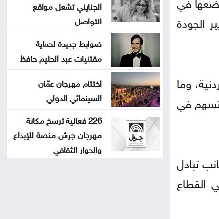
جها، بما يضعها في
الجنايني تشعل مواقع
ر الجودة
التواصل
ضوابط جديدة لحماية
مقتنيات عبد الحليم حافظ
دنية، وما
اختتام مهرجان عمّان
السينمائي الدولي
 تسهم في
226 فعالية ترسخ مكانة
مهرجان جرش منصة للإبداع
والحوار الثقافي
انب تبادل
ي القطاع