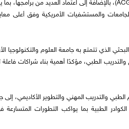
للمجلس الأمريكي لاعتماد التعليم الطبي (ACGME-I)، بالإضافة إلى اعتماد العديد من برام
لجامعات والمستشفيات الأمريكية وفق أعلى معايي
حثي الذي تتمتع به جامعة العلوم والتكنولوجيا الأر
والتدريب الطبي، مؤكدًا أهمية بناء شراكات فاعلة
الطبي والتدريب المهني والتطوير الأكاديمي، إلى ج
لكوادر الطبية بما يواكب التطورات المتسارعة ف