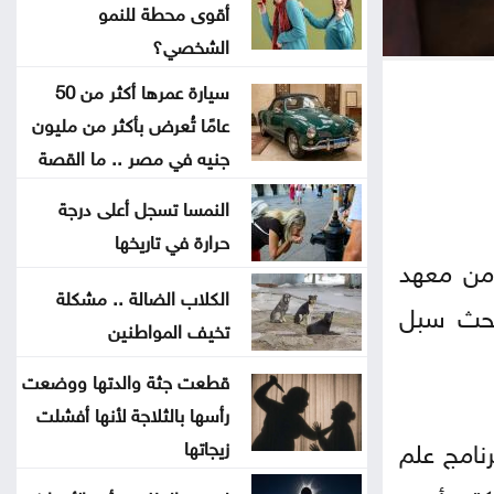
أقوى محطة للنمو
إغلاق باب التسجيل للمشاركة في
الشخصي؟
معرض الكتاب
سيارة عمرها أكثر من 50
عامًا تُعرض بأكثر من مليون
فيدان يستنكر الهجمات الإسرائيلية
جنيه في مصر .. ما القصة
على سوريا
النمسا تسجل أعلى درجة
السعايدة يبحث مع علاوي تعزيز
حرارة في تاريخها
ا من معهد
التعاون البرلماني
الكلاب الضالة .. مشكلة
لبحث سبل
تخيف المواطنين
كيف تتحول العزوبية إلى أقوى محطة
للنمو الشخصي؟
قطعت جثة والدتها ووضعت
رأسها بالثلاجة لأنها أفشلت
هدية مجانية للجيولوجيا الكوكبية:
نامج علم
زيجاتها
كيف يُسهم اصطدام صاروخ فالكون 9