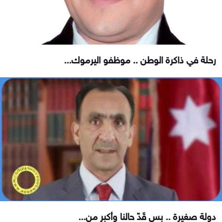
رحلة في ذاكرة الوطن .. موظفو اليرموك...
دولة صغيرة .. بس قَدّ حالنا وأكبر من...