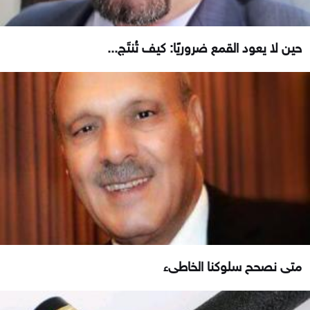
حين لا يعود القمع ضروريًا: كيف تُنتَج...
متى نصحح سلوكنا الخاطىء