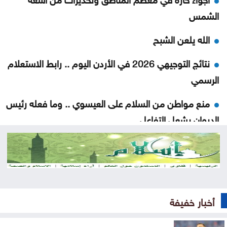
الشمس
الله يلعن الشبح
نتائج التوجيهي 2026 في الأردن اليوم .. رابط الاستعلام
الرسمي
منع مواطن من السلام على العيسوي .. وما فعله رئيس
الديوان يشعل التفاعل
حشد أكثر من مئتي عنصر إطفاء لإخماد حريق في جنوب
فرنسا
متحدث عسكري يمني: الحوثيون يستأنفون هجماتهم
على ميناء المخا
أخبار خفيفة
غزة .. إصابة 7 فلسطينيين بإطلاق نار إسرائيلي الأحد