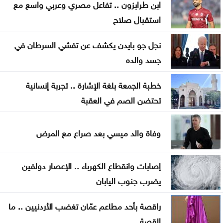
ابن طرابزون .. تفاعل مصري وعربي واسع مع
استقبال صلاح
إيران .. تعيين محسن رضائي أمينا عاما للمجلس الأعلى
للأمن القومي
نجل جو بايدن يكشف عن تفشي السرطان في
القناة 13: خلافات تل أبيب وواشنطن تتعمق بشأن إنهاء
جسد والده
القتال في 3 جبهات
خطبة الجمعة بلغة الإشارة .. تجربة إنسانية
ترمب: نراقب إيران اقتصادياً ونؤجل أي تحرك عسكري
تحتضن الصم في العقبة
كبير
وفاة والد ميسي بعد صراع مع المرض
الحيصة: أراضي مشروع سكة العقبة ستسجل باسم
خزينة الدولة
إصابات وانقطاع الكهرباء .. الإعصار دولفين
صورة تختصر حكاية إنجاز .. وحفل سيبقى محفورا في
يضرب جنوب اليابان
ذاكرة جامعة آل البيت
راقصة بأحد مطاعم عمّان تغضب الأردنيين .. ما
حين لا يعود القمع ضروريًا: كيف تُنتَج اللامبالاة
القصة