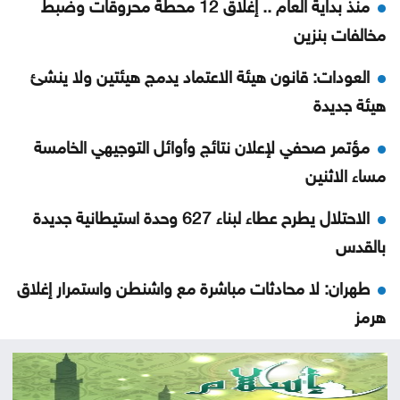
منذ بداية العام .. إغلاق 12 محطة محروقات وضبط
مخالفات بنزين
العودات: قانون هيئة الاعتماد يدمج هيئتين ولا ينشئ
هيئة جديدة
مؤتمر صحفي لإعلان نتائج وأوائل التوجيهي الخامسة
مساء الاثنين
الاحتلال يطرح عطاء لبناء 627 وحدة استيطانية جديدة
بالقدس
طهران: لا محادثات مباشرة مع واشنطن واستمرار إغلاق
هرمز
تصاريح عمل السوريين بالأردن تتراجع خلال النصف الأول
من العام