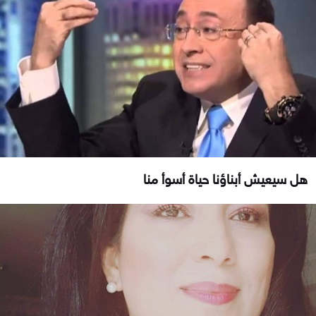
هل سيعيش أبناؤنا حياة أسوأ منا