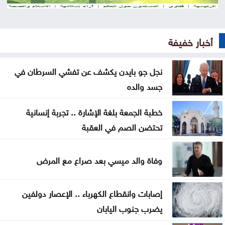
المستقلة للانتخاب تعتمد الصحفيين لتغطية انتخابات
غرف الصناعة 2026
أخبار خفيفة
استقرار أسعار الذهب في السوق المحلية الأحد
نجل جو بايدن يكشف عن تفشي السرطان في
تجارة عمّان: أسعار المستلزمات المدرسية مستقرة
جسد والده
ومتوافرة بكثرة
خطبة الجمعة بلغة الإشارة .. تجربة إنسانية
صندوق الحج يحقق أرباحاً بـ24.9 مليون وموجوداته 448
تحتضن الصم في العقبة
مليوناً
تحذيرات أمنية من مواكب المركبات بالتزامن مع إعلان
وفاة والد ميسي بعد صراع مع المرض
نتائج التوجيهي
إصابات وانقطاع الكهرباء .. الإعصار دولفين
جيش الاحتلال يواصل نسف المنازل واستهداف خيام
يضرب جنوب اليابان
النازحين بغزة