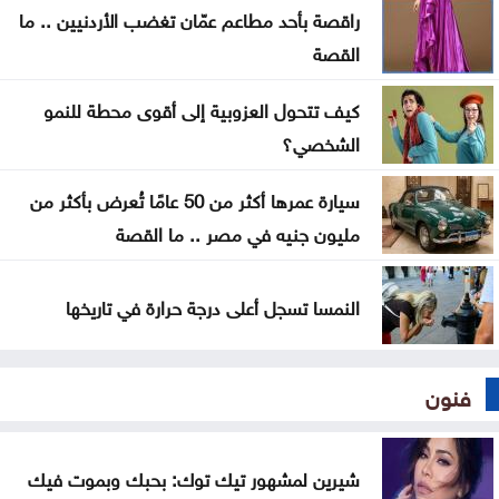
راقصة بأحد مطاعم عمّان تغضب الأردنيين .. ما
الاحتلال يوسّع الاستيطان بإقرار 627 وحدة جديدة برام
القصة
الله والبيرة
كيف تتحول العزوبية إلى أقوى محطة للنمو
الحكومة تطرح 100 فرصة استثمارية وتطوّر 3 مشاريع
الشخصي؟
بالشراكة مع القطاع الخاص
سيارة عمرها أكثر من 50 عامًا تُعرض بأكثر من
إيران تشترط ستة بنود لإعادة فتح هرمز وواشنطن
مليون جنيه في مصر .. ما القصة
تراقب التنفيذ
النمسا تسجل أعلى درجة حرارة في تاريخها
فنون
شيرين لمشهور تيك توك: بحبك وبموت فيك