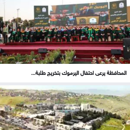
المحافظة يرعى احتفال اليرموك بتخريج طلبة...