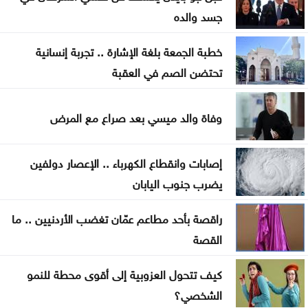
خزينة الدولة
جسد والده
صورة تختصر حكاية إنجاز .. وحفل سيبقى محفورا في
خطبة الجمعة بلغة الإشارة .. تجربة إنسانية
ذاكرة جامعة آل البيت
تحتضن الصم في العقبة
حين لا يعود القمع ضروريًا: كيف تُنتَج اللامبالاة
السياسية؟
وفاة والد ميسي بعد صراع مع المرض
ترمب للعالم .. توكلو ع الله بصير خير
إصابات وانقطاع الكهرباء .. الإعصار دولفين
ابن طرابزون .. تفاعل مصري وعربي واسع مع استقبال
يضرب جنوب اليابان
صلاح
راقصة بأحد مطاعم عمّان تغضب الأردنيين .. ما
الرئاسة التركية تطلق حملة إعلامية خاصة بـاتفاقية مكة
القصة
كيف تتحول العزوبية إلى أقوى محطة للنمو
الشخصي؟