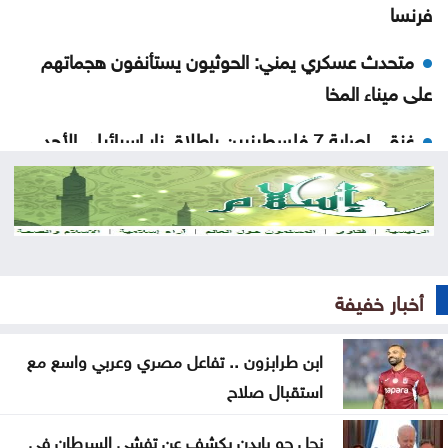
فرنسا
متحدث عسكري يمني: الحوثيون يستأنفون هجماتهم
على ميناء المخا
غزة .. إصابة 7 فلسطينيين بإطلاق نار إسرائيلي الأحد
إيران .. تعيين محسن رضائي أمينا عاما للمجلس الأعلى
للأمن القومي
القناة 13: خلافات تل أبيب وواشنطن تتعمق بشأن إنهاء
القتال في 3 جبهات
أخبار خفيفة
ترمب: نراقب إيران اقتصادياً ونؤجل أي تحرك عسكري
ابن طرابزون .. تفاعل مصري وعربي واسع مع
كبير
استقبال صلاح
الحيصة: أراضي مشروع سكة العقبة ستسجل باسم
نجل جو بايدن يكشف عن تفشي السرطان في