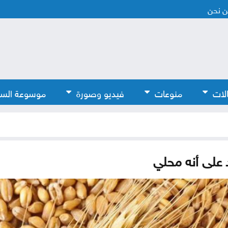
 نحن
لات
منوعات
فيديو وصورة
موسوعة الس
 على أنه محلي