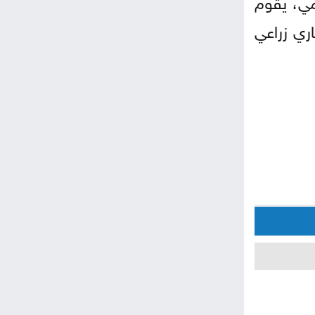
مي، يقوم
ري زراعي