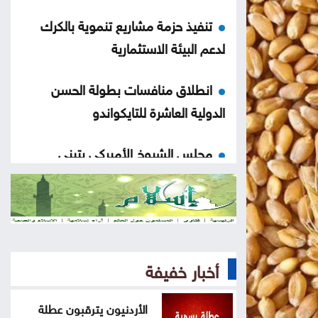
تنفيذ حزمة مشاريع تنموية بالكرك
لدعم البيئة الاستثمارية
انطلاق منافسات بطولة الحسن
الدولية العاشرة للتايكواندو
مجلس الشيوخ الأميركي يتبنى
عقوبات جديدة على روسيا
الحوثيون يتبنون هجومًا على معسكر
للقوات الحكومية في مأرب
أخبار خفيفة
عقوبات أميركية تستهدف منصات
عملات رقمية مرتبطة بتمويل الحرس
الأردنيون يترقبون عطلة