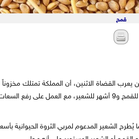
قمح
 يعرب القضاة الاثنين، أن المملكة تمتلك مخزوناً اس
آمناً من القمح والشعير يغطي أكثر من 10 أشهر للقمح و9 أشهر للشعير، مع العمل على ر
يُطرح الشعير المدعوم لمربي الثروة الحيوانية بأسع
يع القمح أو الشعير المستورد على أنه محلي.