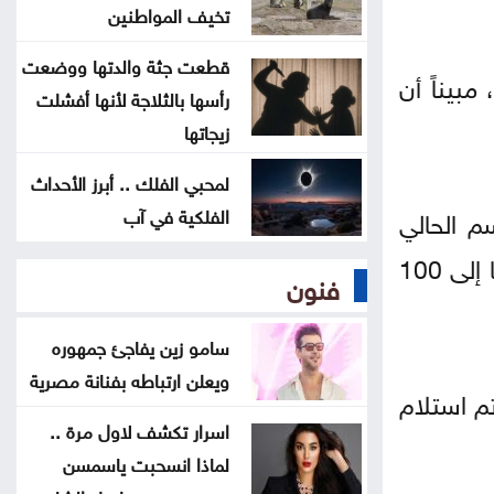
لمستخدمي ChatGPT المجانيين
تخيف المواطنين
قطعت جثة والدتها ووضعت
6 وسائل منزلية فعّالة لطرد البعوض
بيناً أن
رأسها بالثلاجة لأنها أفشلت
زيجاتها
البنك الدولي يمنح سوريا 100 مليون
دولار لتحديث القطاع المالي
لمحبي الفلك .. أبرز الأحداث
الفلكية في آب
م الحالي
بغداد والرياض تبحثان التنسيق الأمني
ارتفعت إلى أكثر من 55 ألف طن مقارنة بنحو 24 ألف طن في الموسم الماضي، مع توقع وصولها إلى 100
وتطورات المنطقة
فنون
سامو زين يفاجئ جمهوره
ويعلن ارتباطه بفنانة مصرية
م استلام
اسرار تكشف لاول مرة ..
لماذا انسحبت ياسمسن