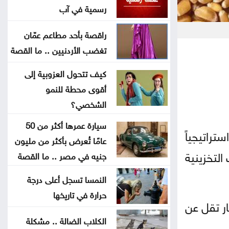
الثوري
رسمية في آب
راقصة بأحد مطاعم عمّان
البناء الوطني: المباني غير المعزولة
تغضب الأردنيين .. ما القصة
تزيد استهلاك الكهرباء في موجات الحر
كيف تتحول العزوبية إلى
انطلاق رحلات برنامج أردننا جنة في
أقوى محطة للنمو
الكرك
الشخصي؟
سيارة عمرها أكثر من 50
عون: تقدم إيجابي في مفاوضات روما
تراتيجياً
عامًا تُعرض بأكثر من مليون
حول الحدود والأسرى
فع السعات التخزينية
جنيه في مصر .. ما القصة
سامو زين يفاجئ جمهوره ويعلن
النمسا تسجل أعلى درجة
ارتباطه بفنانة مصرية
حرارة في تاريخها
ار تقل عن
أوبن إيه آي تتيح محادثات غير محدودة
الكلاب الضالة .. مشكلة