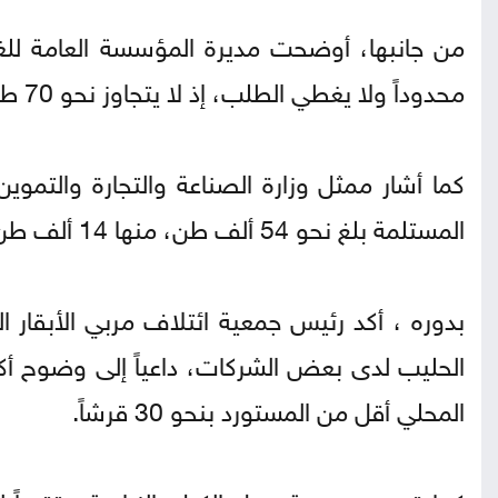
من جانبها، أوضحت مديرة المؤسسة العامة للغذاء
محدوداً ولا يغطي الطلب، إذ لا يتجاوز نحو 70 طناً مقابل احتياجات تقدر بين 2000 و2500 طن.
كما أشار ممثل وزارة الصناعة والتجارة والت
المستلمة بلغ نحو 54 ألف طن، منها 14 ألف طن قمح و40 ألف طن شعير.
بدوره ، أكد رئيس جمعية ائتلاف مربي الأبقار ال
الحليب لدى بعض الشركات، داعياً إلى وضوح أكبر
المحلي أقل من المستورد بنحو 30 قرشاً.