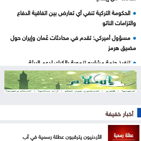
الحكومة التركية تنفي أي تعارض بين اتفاقية الدفاع
والتزامات الناتو
مسؤول أميركي: تقدم في محادثات عُمان وإيران حول
مضيق هرمز
تنفيذ حزمة مشاريع تنموية بالكرك لدعم البيئة
الاستثمارية
انطلاق منافسات بطولة الحسن الدولية العاشرة
للتايكواندو
مجلس الشيوخ الأميركي يتبنى عقوبات جديدة على
أخبار خفيفة
روسيا
الأردنيون يترقبون عطلة رسمية في آب
الحوثيون يتبنون هجومًا على معسكر للقوات الحكومية