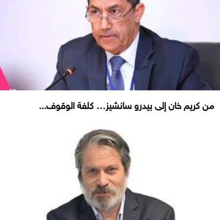
من كريم خان إلى بيدرو سانشيز… كلفة الوقوف...