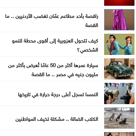
في مأرب
راقصة بأحد مطاعم عمّان تغضب الأردنيين .. ما
عقوبات أميركية تستهدف منصات عملات رقمية
القصة
مرتبطة بتمويل الحرس الثوري
كيف تتحول العزوبية إلى أقوى محطة للنمو
البناء الوطني: المباني غير المعزولة تزيد استهلاك الكهرباء
الشخصي؟
في موجات الحر
سيارة عمرها أكثر من 50 عامًا تُعرض بأكثر من
انطلاق رحلات برنامج أردننا جنة في الكرك
مليون جنيه في مصر .. ما القصة
عون: تقدم إيجابي في مفاوضات روما حول الحدود
والأسرى
النمسا تسجل أعلى درجة حرارة في تاريخها
سامو زين يفاجئ جمهوره ويعلن ارتباطه بفنانة مصرية
الكلاب الضالة .. مشكلة تخيف المواطنين
أوبن إيه آي تتيح محادثات غير محدودة لمستخدمي
ChatGPT المجانيين