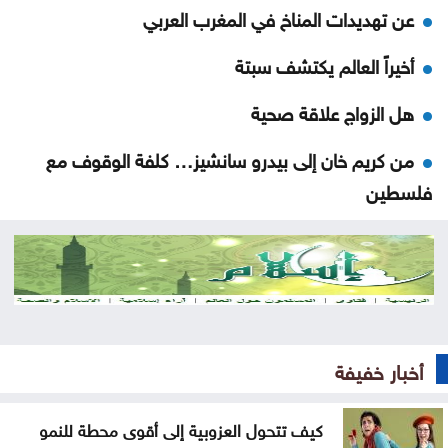
عن تهديدات المناخ في المغرب العربي
أخيراً العالم يكتشف سبتة
هل الزواج علاقة صحية
من كريم خان إلى بيدرو سانشيز… كلفة الوقوف مع
فلسطين
جون إسبوزيتو ومجتمعات الإسلام: أحد آخر النبلاء
دراسة حديثة: التحدث بأكثر من لغة يبطئ الشيخوخة
البيولوجية للدماغ
لا تغيير على موعد العودة للمدارس
أخبار خفيفة
تركيا والسعودية وباكستان تعتزم توقيع اتفاقية دفاع
كيف تتحول العزوبية إلى أقوى محطة للنمو
مشترك