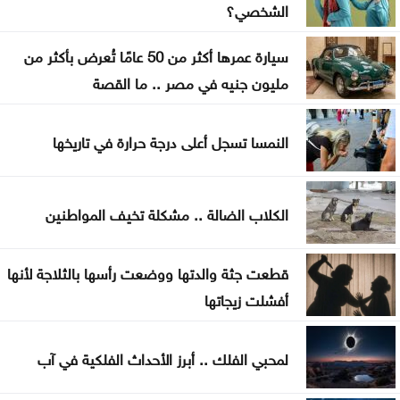
الشخصي؟
النفط يرتفع 3 دولارات مع دراسة إيران حظر عبور سفن
سيارة عمرها أكثر من 50 عامًا تُعرض بأكثر من
أميركية وإسرائيلية مضيق هرمز
مليون جنيه في مصر .. ما القصة
ترامب يوقع أمرا تنفيذيا يهدف لتقييد حق اكتساب
الجنسية الأميركية بالولادة
النمسا تسجل أعلى درجة حرارة في تاريخها
التحالف بقيادة السعودية: إصابة 11 مدنيا في نجران جراء
هجمات حوثية
الكلاب الضالة .. مشكلة تخيف المواطنين
انخفاض مؤشرات الأسهم الأميركية
قطعت جثة والدتها ووضعت رأسها بالثلاجة لأنها
أفشلت زيجاتها
لمحبي الفلك .. أبرز الأحداث الفلكية في آب