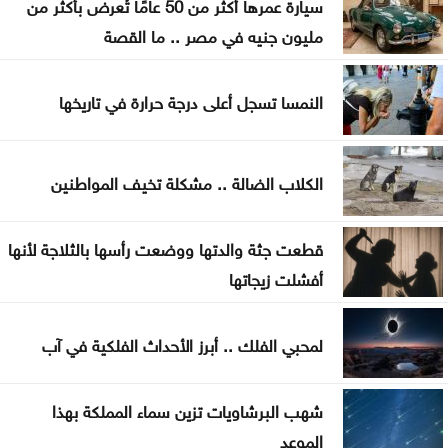
إسطنبول .. ثالث أكبر سفينة رافعات بالعالم تمر عبر
سيارة عمرها أكثر من 50 عامًا تُعرض بأكثر من
مضيق البوسفور
مليون جنيه في مصر .. ما القصة
الأردن يدين التفجير الإرهابي الذي استهدف حافلة في
النمسا تسجل أعلى درجة حرارة في تاريخها
جرمانا بريف دمشق
غوتيريش يدعو روسيا وأوكرانيا إلى تجنب استهداف
الكلاب الضالة .. مشكلة تخيف المواطنين
المدنيين
المواصفات والمقاييس: 25% من المنتجات تحمل
قطعت جثة والدتها ووضعت رأسها بالثلاجة لأنها
علامات تجارية مقلدة
أفشلت زيجاتها
الدفاع اليمنية تؤكد سقوط قتلى وجرحى في هجوم
لمحبي الفلك .. أبرز الأحداث الفلكية في آب
حوثي وتتوعد بالرد
شهب البرشاويات تزين سماء المملكة بهذا
الموعد