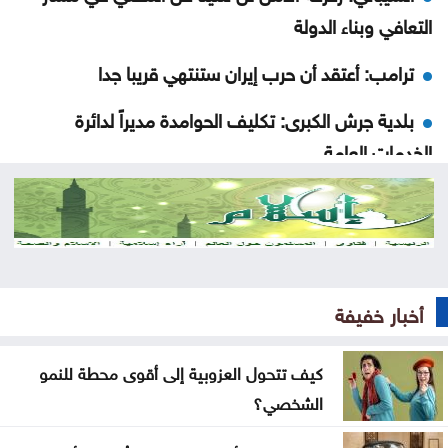
التعافي وبناء الدولة
ترامب: أعتقد أن حرب إيران ستنتهي قريبا جدا
بلدية جرش الكبرى: تكليف الحوامدة مديراً لدائرة
الخدمات العامة
نظرية E-N وفرضية تحمل التكاليف على حساب
المواطنN
500 ألف دينار لدعم مشاريع البنية التحتية في الوسطية
أخبار خفيفة
بشيكطاش يعود من التشيك بفوز ثمين في ذهاب
تمهيدي الدوري الأوروبي
كيف تتحول العزوبية إلى أقوى محطة للنمو
الشخصي؟
أوغندا توافق على نشر وحدة من جيشها في غزة