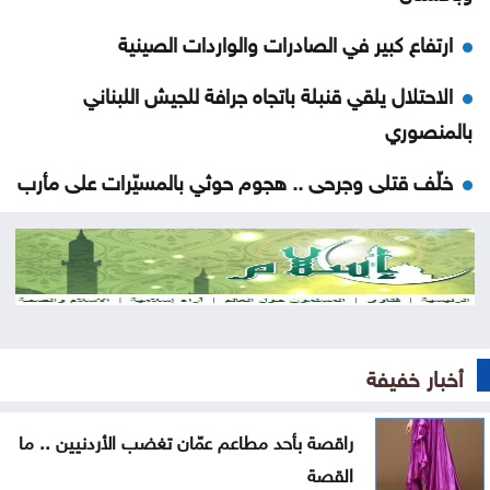
ارتفاع كبير في الصادرات والواردات الصينية
الاحتلال يلقي قنبلة باتجاه جرافة للجيش اللبناني
بالمنصوري
خلّف قتلى وجرحى .. هجوم حوثي بالمسيّرات على مأرب
العثور على جثة شخص داخل حفرة في الكورة
الاحتلال يقصف بلدة ميس الجبل جنوبي لبنان
فينيسيوس جونيور يمدد عقده مع ريال مدريد
أخبار خفيفة
ارتفاع عدد إصابات إيبولا إلى أكثر من 4 آلاف بالكونغو
راقصة بأحد مطاعم عمّان تغضب الأردنيين .. ما القصة
راقصة بأحد مطاعم عمّان تغضب الأردنيين .. ما
القصة
تراجع حركة الملاحة عبر مضيق هرمز