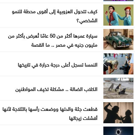
كيف تتحول العزوبية إلى أقوى محطة للنمو
تايلاند .. مقتل وإصابة أكثر من 22 شخصاً بحادث إطلاق
الشخصي؟
نار داخل مدرسة
سيارة عمرها أكثر من 50 عامًا تُعرض بأكثر من
التعاون الخليجي يقف بصف السعودية في مواجهة
مليون جنيه في مصر .. ما القصة
اعتداءات الحوثيين
النمسا تسجل أعلى درجة حرارة في تاريخها
الكلاب الضالة .. مشكلة تخيف المواطنين
قطعت جثة والدتها ووضعت رأسها بالثلاجة لأنها
أفشلت زيجاتها