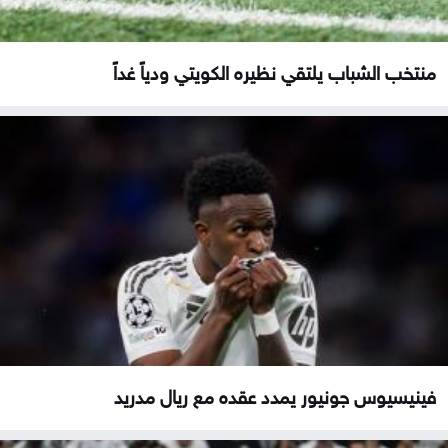
منتخب الشباب يلتقي نظيره الكويتي ودياً غداً
فينيسيوس جونيور يمدد عقده مع ريال مدريد