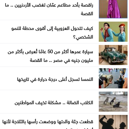
توقيع اتفاقية دفاع بين السعودية وتركيا وباكستان
راقصة بأحد مطاعم عمّان تغضب الأردنيين .. ما
القصة
الجامعة العربية تدين الهجمات على السعودية واليمن
كيف تتحول العزوبية إلى أقوى محطة للنمو
تواصل فعاليات مهرجان صيف الأردن الجمعة
الشخصي؟
سيارة عمرها أكثر من 50 عامًا تُعرض بأكثر من
مليون جنيه في مصر .. ما القصة
النمسا تسجل أعلى درجة حرارة في تاريخها
الكلاب الضالة .. مشكلة تخيف المواطنين
قطعت جثة والدتها ووضعت رأسها بالثلاجة لأنها