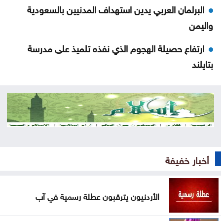
البرلمان العربي يدين استهداف المدنيين بالسعودية
واليمن
ارتفاع حصيلة الهجوم الذي نفذه تلميذ على مدرسة
بتايلند
70 ألفا يؤدون صلاة الجمعة بالأقصى
احتراق 3206 مركبات في الأردن خلال عامين
منتخب الشباب يلتقي نظيره الكويتي ودياً غداً
السعودية للحوثيين: التحالف لن يقف مكتوف اليدين
أخبار خفيفة
توجيه لإزالة المركبات المهملة والمعطلة في الرصيفة
الأردنيون يترقبون عطلة رسمية في آب
على هامش التعديل على قانون الجامعات الأردنية