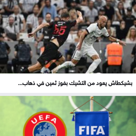
بشيكطاش يعود من التشيك بفوز ثمين في ذهاب...