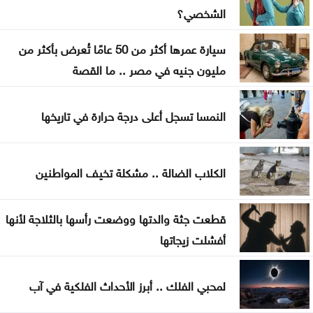
البنك الدولي يمنح سوريا 100 مليون دولار لتحديث
الشخصي؟
القطاع المالي
سيارة عمرها أكثر من 50 عامًا تُعرض بأكثر من
بغداد والرياض تبحثان التنسيق الأمني وتطورات
مليون جنيه في مصر .. ما القصة
المنطقة
النمسا تسجل أعلى درجة حرارة في تاريخها
واشنطن: اتفاق مرتقب لإعادة فتح مضيق هرمز خلال
الساعات المقبلة
الكلاب الضالة .. مشكلة تخيف المواطنين
مُسيرة أوكرانية تستهدف مبنى سكنيا وتودي بحياة
شخصين في القرم
قطعت جثة والدتها ووضعت رأسها بالثلاجة لأنها
أفشلت زيجاتها
لمحبي الفلك .. أبرز الأحداث الفلكية في آب