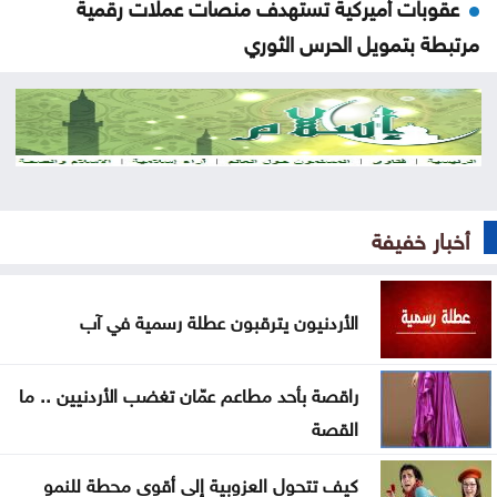
عقوبات أميركية تستهدف منصات عملات رقمية
مرتبطة بتمويل الحرس الثوري
البناء الوطني: المباني غير المعزولة تزيد استهلاك الكهرباء
في موجات الحر
انطلاق رحلات برنامج أردننا جنة في الكرك
عون: تقدم إيجابي في مفاوضات روما حول الحدود
أخبار خفيفة
والأسرى
الأردنيون يترقبون عطلة رسمية في آب
سامو زين يفاجئ جمهوره ويعلن ارتباطه بفنانة مصرية
أوبن إيه آي تتيح محادثات غير محدودة لمستخدمي
راقصة بأحد مطاعم عمّان تغضب الأردنيين .. ما
ChatGPT المجانيين
القصة
6 وسائل منزلية فعّالة لطرد البعوض
كيف تتحول العزوبية إلى أقوى محطة للنمو