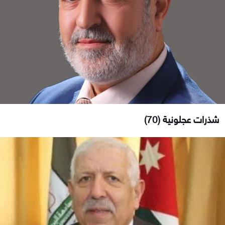
شذرات عجلونية (70)