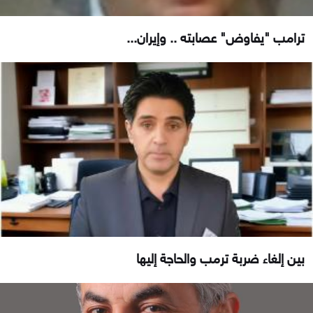
ترامب "يفاوض" عصابته .. وإيران...
بين إلغاء ضربة ترمب والحاجة إليها