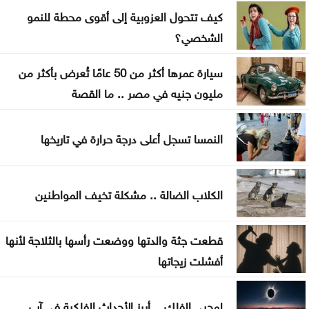
أوبن إيه آي تتيح محادثات غير محدودة لمستخدمي
كيف تتحول العزوبية إلى أقوى محطة للنمو
ChatGPT المجانيين
الشخصي؟
6 وسائل منزلية فعّالة لطرد البعوض
سيارة عمرها أكثر من 50 عامًا تُعرض بأكثر من
البنك الدولي يمنح سوريا 100 مليون دولار لتحديث
مليون جنيه في مصر .. ما القصة
القطاع المالي
النمسا تسجل أعلى درجة حرارة في تاريخها
بغداد والرياض تبحثان التنسيق الأمني وتطورات
المنطقة
الكلاب الضالة .. مشكلة تخيف المواطنين
واشنطن: اتفاق مرتقب لإعادة فتح مضيق هرمز خلال
الساعات المقبلة
قطعت جثة والدتها ووضعت رأسها بالثلاجة لأنها
أفشلت زيجاتها
لمحبي الفلك .. أبرز الأحداث الفلكية في آب