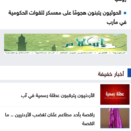
الحوثيون يتبنون هجومًا على معسكر للقوات الحكومية
في مأرب
عقوبات أميركية تستهدف منصات عملات رقمية
مرتبطة بتمويل الحرس الثوري
البناء الوطني: المباني غير المعزولة تزيد استهلاك الكهرباء
في موجات الحر
أخبار خفيفة
انطلاق رحلات برنامج أردننا جنة في الكرك
الأردنيون يترقبون عطلة رسمية في آب
عون: تقدم إيجابي في مفاوضات روما حول الحدود
والأسرى
راقصة بأحد مطاعم عمّان تغضب الأردنيين .. ما
سامو زين يفاجئ جمهوره ويعلن ارتباطه بفنانة مصرية
القصة