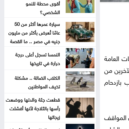
أقوى محطة للنمو
إنجازات التنمية الاجتماعية لشهر تموز
الشخصي؟
.. تقرير
سيارة عمرها أكثر من 50
عامًا تُعرض بأكثر من مليون
دعوة للأردنيين الراغبين بالاستفادة من
جنيه في مصر .. ما القصة
خدمات الضمان الإلكترونية
النمسا تسجل أعلى درجة
ت العامة
ضبط بئر مخالفة واعتداءات على المياه
حرارة في تاريخها
آخرين من
بوادي السير ومعان
الكلاب الضالة .. مشكلة
 بازدحام
تخيف المواطنين
افتتاح مركز الخدمات الحكومي في
عجلون
قطعت جثة والدتها ووضعت
رأسها بالثلاجة لأنها أفشلت
إغلاق باب التسجيل للمشاركة في
 المواقف
زيجاتها
معرض الكتاب
ن الشارع