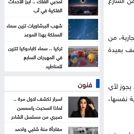
لمحبي الفلك .. أبرز الأحداث
الفلكية في آب
فيدان يستنكر الهجمات الإسرائيلية
على سوريا
شهب البرشاويات تزين سماء
المملكة بهذا الموعد
ارية، من
السعايدة يبحث مع علاوي تعزيز
قف بعيدة
التعاون البرلماني
تركيا .. سماء كابادوكيا تتزين
في المهرجان السابع
كيف تتحول العزوبية إلى أقوى محطة
للمناطيد
للنمو الشخصي؟
فنون
 يجوز لأي
ية نفسها،
اسرار تكشف لاول مرة ..
لماذا انسحبت ياسمسن
صبري من مسلسل الشادر
مفاجأة منة شلبي واحمد