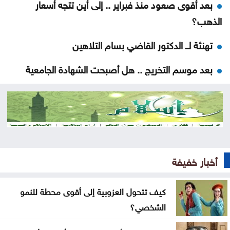
بعد أقوى صعود منذ فبراير .. إلى أين تتجه أسعار
الذهب؟
تهنئة لــ الدكتور القاضي بسام التلاهين
بعد موسم التخريج .. هل أصبحت الشهادة الجامعية
كافية؟
العنف ضد المرأة .. حق ام جريمة اختيار
عن تهديدات المناخ في المغرب العربي
أخيراً العالم يكتشف سبتة
أخبار خفيفة
هل الزواج علاقة صحية
كيف تتحول العزوبية إلى أقوى محطة للنمو
من كريم خان إلى بيدرو سانشيز… كلفة الوقوف مع
الشخصي؟
فلسطين