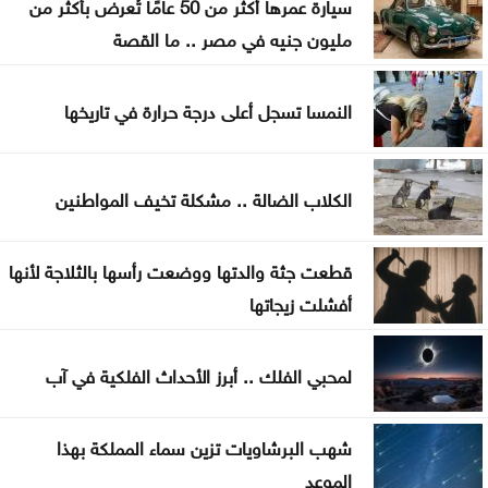
سيارة عمرها أكثر من 50 عامًا تُعرض بأكثر من
جون إسبوزيتو ومجتمعات الإسلام: أحد آخر النبلاء
مليون جنيه في مصر .. ما القصة
دراسة حديثة: التحدث بأكثر من لغة يبطئ الشيخوخة
النمسا تسجل أعلى درجة حرارة في تاريخها
البيولوجية للدماغ
لا تغيير على موعد العودة للمدارس
الكلاب الضالة .. مشكلة تخيف المواطنين
قطعت جثة والدتها ووضعت رأسها بالثلاجة لأنها
أفشلت زيجاتها
لمحبي الفلك .. أبرز الأحداث الفلكية في آب
شهب البرشاويات تزين سماء المملكة بهذا
الموعد