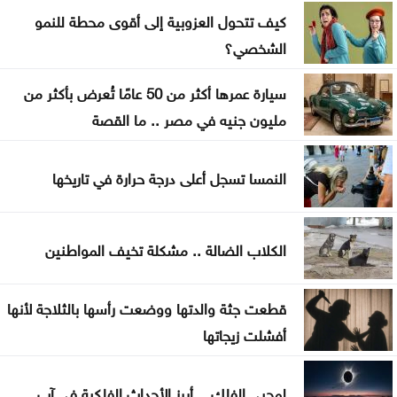
كيف تتحول العزوبية إلى أقوى محطة للنمو
طقس صيفي عادي اليوم وارتفاع الأحد والاثنين
الشخصي؟
بعد أقوى صعود منذ فبراير .. إلى أين تتجه أسعار
سيارة عمرها أكثر من 50 عامًا تُعرض بأكثر من
الذهب؟
مليون جنيه في مصر .. ما القصة
تهنئة لــ الدكتور القاضي بسام التلاهين
النمسا تسجل أعلى درجة حرارة في تاريخها
بعد موسم التخريج .. هل أصبحت الشهادة الجامعية
كافية؟
الكلاب الضالة .. مشكلة تخيف المواطنين
قطعت جثة والدتها ووضعت رأسها بالثلاجة لأنها
أفشلت زيجاتها
لمحبي الفلك .. أبرز الأحداث الفلكية في آب