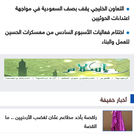
التعاون الخليجي يقف بصف السعودية في مواجهة
اعتداءات الحوثيين
اختتام فعاليات الأسبوع السادس من معسكرات الحسين
للعمل والبناء
الذهب يتجه نحو أكبر مكاسب أسبوعية منذ أشهر
بعد العدوان الواسع .. الاحتلال ينسحب من مخيم قلنديا
وكفر عقب
المغرب يتعاون لإعادة القُصّر المغاربة الموجودين لدى
أخبار خفيفة
إسبانيا
ارتفاع الدولار مقابل الين واليورو الجمعة
راقصة بأحد مطاعم عمّان تغضب الأردنيين .. ما
القصة
أسعار النفط تواصل ارتفاعها الجمعة