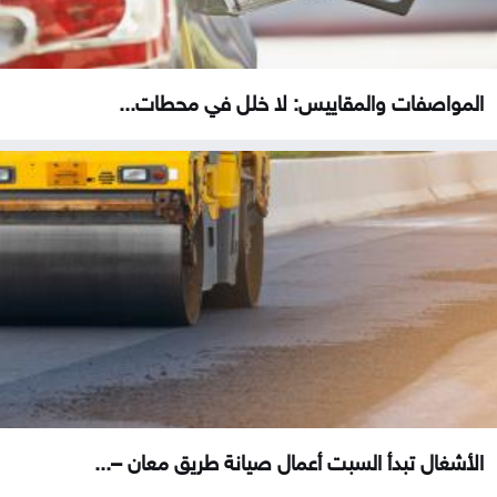
المواصفات والمقاييس: لا خلل في محطات...
الأشغال تبدأ السبت أعمال صيانة طريق معان –...