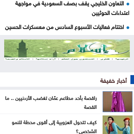
التعاون الخليجي يقف بصف السعودية في مواجهة
اعتداءات الحوثيين
اختتام فعاليات الأسبوع السادس من معسكرات الحسين
للعمل والبناء
الذهب يتجه نحو أكبر مكاسب أسبوعية منذ أشهر
بعد العدوان الواسع .. الاحتلال ينسحب من مخيم قلنديا
وكفر عقب
أخبار خفيفة
المغرب يتعاون لإعادة القُصّر المغاربة الموجودين لدى
إسبانيا
راقصة بأحد مطاعم عمّان تغضب الأردنيين .. ما
القصة
ارتفاع الدولار مقابل الين واليورو الجمعة
كيف تتحول العزوبية إلى أقوى محطة للنمو
أسعار النفط تواصل ارتفاعها الجمعة
الشخصي؟