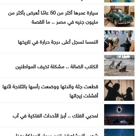
طقس صيفي عادي اليوم وارتفاع الأحد والاثنين
سيارة عمرها أكثر من 50 عامًا تُعرض بأكثر من
بعد أقوى صعود منذ فبراير .. إلى أين تتجه أسعار
مليون جنيه في مصر .. ما القصة
الذهب؟
النمسا تسجل أعلى درجة حرارة في تاريخها
تهنئة لــ الدكتور القاضي بسام التلاهين
الكلاب الضالة .. مشكلة تخيف المواطنين
قطعت جثة والدتها ووضعت رأسها بالثلاجة لأنها
أفشلت زيجاتها
لمحبي الفلك .. أبرز الأحداث الفلكية في آب
شهب البرشاويات تزين سماء المملكة بهذا