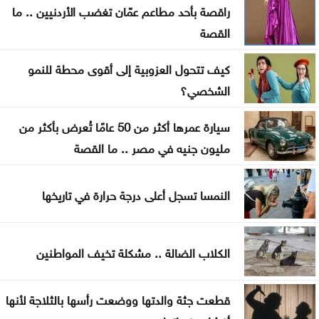
العثور على جثة شخص داخل حفرة في الكورة
راقصة بأحد مطاعم عمّان تغضب الأردنيين .. ما
القصة
الاحتلال يقصف بلدة ميس الجبل جنوبي لبنان
كيف تتحول العزوبية إلى أقوى محطة للنمو
فينيسيوس جونيور يمدد عقده مع ريال مدريد
الشخصي؟
ارتفاع عدد إصابات إيبولا إلى أكثر من 4 آلاف بالكونغو
سيارة عمرها أكثر من 50 عامًا تُعرض بأكثر من
مليون جنيه في مصر .. ما القصة
النمسا تسجل أعلى درجة حرارة في تاريخها
الكلاب الضالة .. مشكلة تخيف المواطنين
قطعت جثة والدتها ووضعت رأسها بالثلاجة لأنها