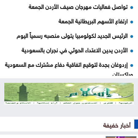
تواصل فعاليات مهرجان صيف الأردن الجمعة
ارتفاع الأسهم البريطانية الجمعة
الرئيس الجديد لكولومبيا يتولى منصبه رسمياً اليوم
الأردن يدين الاعتداء الحوثي في نجران بالسعودية
إردوغان بجدة لتوقيع اتفاقية دفاع مشترك مع السعودية
وباكستان
ارتفاع كبير في الصادرات والواردات الصينية
الاحتلال يلقي قنبلة باتجاه جرافة للجيش اللبناني
بالمنصوري
أخبار خفيفة
خلّف قتلى وجرحى .. هجوم حوثي بالمسيّرات على مأرب