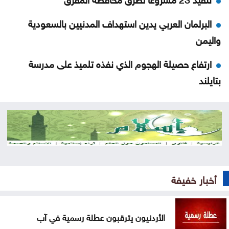
البرلمان العربي يدين استهداف المدنيين بالسعودية
واليمن
ارتفاع حصيلة الهجوم الذي نفذه تلميذ على مدرسة
بتايلند
70 ألفا يؤدون صلاة الجمعة بالأقصى
احتراق 3206 مركبات في الأردن خلال عامين
منتخب الشباب يلتقي نظيره الكويتي ودياً غداً
السعودية للحوثيين: التحالف لن يقف مكتوف اليدين
أخبار خفيفة
توجيه لإزالة المركبات المهملة والمعطلة في الرصيفة
الأردنيون يترقبون عطلة رسمية في آب
على هامش التعديل على قانون الجامعات الأردنية