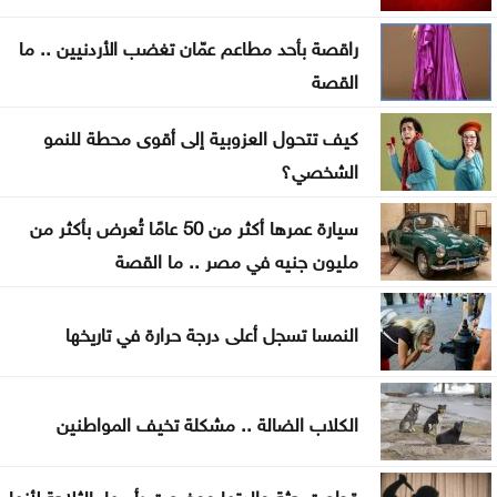
توقيع اتفاقية دفاع بين السعودية وتركيا وباكستان
راقصة بأحد مطاعم عمّان تغضب الأردنيين .. ما
القصة
الجامعة العربية تدين الهجمات على السعودية واليمن
كيف تتحول العزوبية إلى أقوى محطة للنمو
تواصل فعاليات مهرجان صيف الأردن الجمعة
الشخصي؟
سيارة عمرها أكثر من 50 عامًا تُعرض بأكثر من
مليون جنيه في مصر .. ما القصة
النمسا تسجل أعلى درجة حرارة في تاريخها
الكلاب الضالة .. مشكلة تخيف المواطنين
قطعت جثة والدتها ووضعت رأسها بالثلاجة لأنها