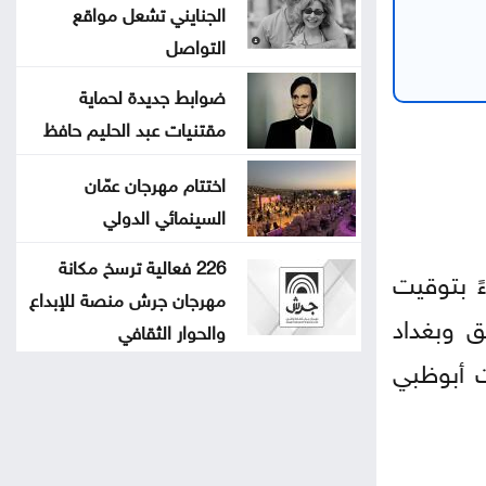
الجنايني تشعل مواقع
التواصل
ضوابط جديدة لحماية
مقتنيات عبد الحليم حافظ
اختتام مهرجان عمّان
السينمائي الدولي
226 فعالية ترسخ مكانة
ً بتوقيت
مهرجان جرش منصة للإبداع
ق وبغداد
والحوار الثقافي
ت أبوظبي