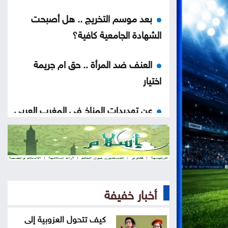
بعد موسم التخريج .. هل أصبحت
الشهادة الجامعية كافية؟
العنف ضد المرأة .. حق ام جريمة
اختيار
عن تهديدات المناخ في المغرب العربي
أخيراً العالم يكتشف سبتة
هل الزواج علاقة صحية
أخبار خفيفة
من كريم خان إلى بيدرو سانشيز…
كلفة الوقوف مع فلسطين
كيف تتحول العزوبية إلى