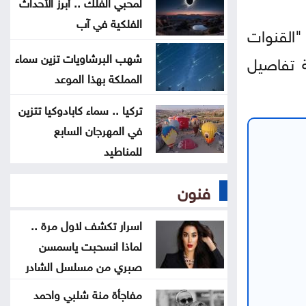
لمحبي الفلك .. أبرز الأحداث
ترامب يوقع أمرا تنفيذيا يهدف لتقييد
الفلكية في آب
"القنوات
حق اكتساب الجنسية الأميركية بالولادة
شهب البرشاويات تزين سماء
ة تفاصيل
المملكة بهذا الموعد
التحالف بقيادة السعودية: إصابة 11
مدنيا في نجران جراء هجمات حوثية
تركيا .. سماء كابادوكيا تتزين
في المهرجان السابع
للمناطيد
فنون
اسرار تكشف لاول مرة ..
لماذا انسحبت ياسمسن
صبري من مسلسل الشادر
مفاجأة منة شلبي واحمد