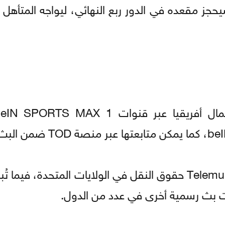
حجز مقعده في الدور ربع النهائي، ليواجه المتأهل 
وفي أمريكا الشمالية، تمتلك قنوات FOX وTelemundo حقوق النقل في الولايات المتحدة، 