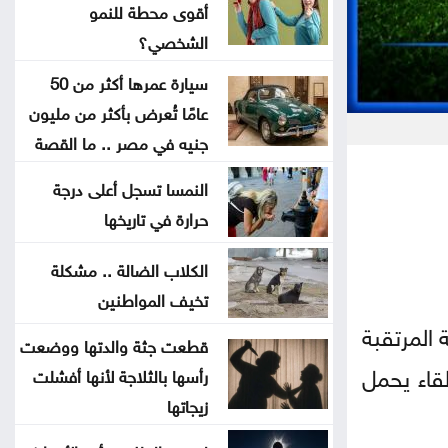
أقوى محطة للنمو
جون إسبوزيتو ومجتمعات الإسلام:
الشخصي؟
أحد آخر النبلاء
سيارة عمرها أكثر من 50
عامًا تُعرض بأكثر من مليون
دراسة حديثة: التحدث بأكثر من لغة
جنيه في مصر .. ما القصة
يبطئ الشيخوخة البيولوجية للدماغ
النمسا تسجل أعلى درجة
لا تغيير على موعد العودة للمدارس
حرارة في تاريخها
تركيا والسعودية وباكستان تعتزم
الكلاب الضالة .. مشكلة
تخيف المواطنين
توقيع اتفاقية دفاع مشترك
 المرتقبة
قطعت جثة والدتها ووضعت
النفط يرتفع 3 دولارات مع دراسة
 من كأس العالم 2026، في لقاء يحمل
رأسها بالثلاجة لأنها أفشلت
إيران حظر عبور سفن أميركية وإسرائيلية
زيجاتها
مضيق هرمز