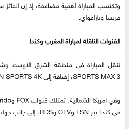
وتكتسب المباراة أهمية مضاعفة، إذ إن الفائز سي
فرنسا وباراغواي.
القنوات الناقلة لمباراة المغرب وكندا
SPORTS MAX 3، إضافة إلى beIN SPORTS 4K، كما يمكن متابعتها عبر منصة TOD ضمن البث الرسمي.
في كندا عبر TSN وCTV وRDS، إلى جانب جهات بث رسمية أخرى في عدد من الدول.