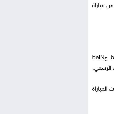
من مباراة
تنقل المباراة في منطقة الشرق الأوسط وشمال أفريقيا عبر قنوات beIN SPORTS MAX 1 وbeIN
فيما تُبث المباراة