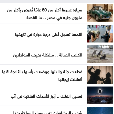
الأمم المتحدة: داعش ما يزال يهدد السلم والأمن
سيارة عمرها أكثر من 50 عامًا تُعرض بأكثر من
الدوليين
مليون جنيه في مصر .. ما القصة
تحذيرات أمنية في كولومبيا من هجمات إرهابية أثناء
مراسم التنصيب
النمسا تسجل أعلى درجة حرارة في تاريخها
أجواء صيفية مستقرة حتى الأحد مع تراجع تأثير الكتلة
الحارة
الكلاب الضالة .. مشكلة تخيف المواطنين
سماع دوي انفجارين في مضيق هرمز أثناء عبور ناقلة
قطعت جثة والدتها ووضعت رأسها بالثلاجة لأنها
مقتل جنديين إسرائيليين في جنوب لبنان
أفشلت زيجاتها
كيف حول الاتحاد الأردني جائزة رياضية إلى معركة
لمحبي الفلك .. أبرز الأحداث الفلكية في آب
أخلاقية هزت عرش فيفا
اتهامات الأمير علي تهز الفيفا .. ماذا قالت الصحافة
شهب البرشاويات تزين سماء المملكة بهذا