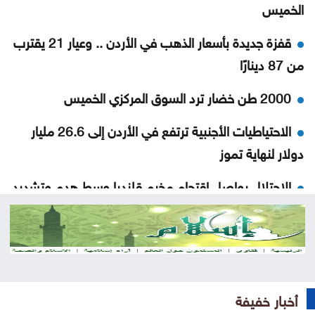
الخميس
قفزة جديدة بأسعار الذهب في الأردن .. وعيار 21 يقترب
من 87 دينارًا
2000 طن خضار ترد السوق المركزي الخميس
الاحتياطيات الأجنبية ترتفع في الأردن إلى 26.6 مليار
دولار لنهاية تموز
الاحتلال يواصل اقتحام مخيم قلنديا وسط هدم وتشديد
للإجراءات العسكرية
الجيش يعلن فتح باب التجنيد لحملة بكالوريوس الحقوق
والقانون
الذهب يسجل أعلى مستوى له منذ 7 أسابيع
أخبار خفيفة