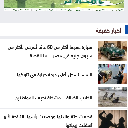
حملة أمنية في اليمن عقب اغتيال قائد عسكري
تمديد فترة توريد الحبوب للصوامع ومراكز الاستلام
أخبار خفيفة
فلسطين النيابية تؤكد أهمية لقاء الملك واللجنة الوزارية
العربية
سيارة عمرها أكثر من 50 عامًا تُعرض بأكثر من
مليون جنيه في مصر .. ما القصة
اللواء المعايطة يلتقي المفتش العام للشرطة الرواندية
بعد 8 أشهر من التأخير .. فيفا يصرف مستحقات منتخب
النمسا تسجل أعلى درجة حرارة في تاريخها
الأردن بكأس العرب
الذهب يلامس ذروة 7 أسابيع بفضل آمال إعادة فتح
الكلاب الضالة .. مشكلة تخيف المواطنين
هرمز
قطعت جثة والدتها ووضعت رأسها بالثلاجة لأنها
أفشلت زيجاتها