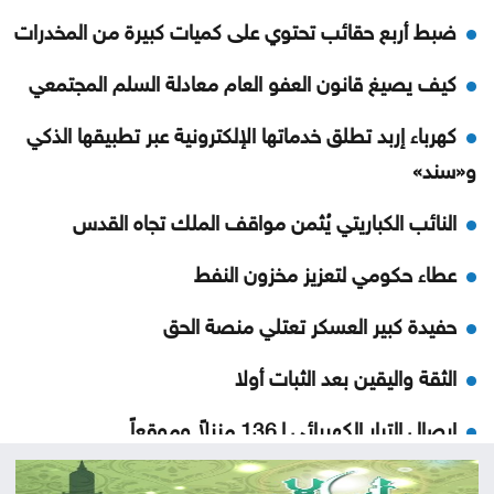
ضبط أربع حقائب تحتوي على كميات كبيرة من المخدرات
كيف يصيغ قانون العفو العام معادلة السلم المجتمعي
كهرباء إربد تطلق خدماتها الإلكترونية عبر تطبيقها الذكي
و«سند»
النائب الكباريتي يُثمن مواقف الملك تجاه القدس
عطاء حكومي لتعزيز مخزون النفط
حفيدة كبير العسكر تعتلي منصة الحق
الثقة واليقين بعد الثبات أولا
إيصال التيار الكهربائي لـ136 منزلاً وموقعاً
الحكومة تؤكد حرصها على عدم تعطيل الحياة العامة