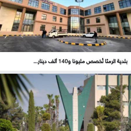
بلدية الرمثا تُخصص مليونا و140 ألف دينار...