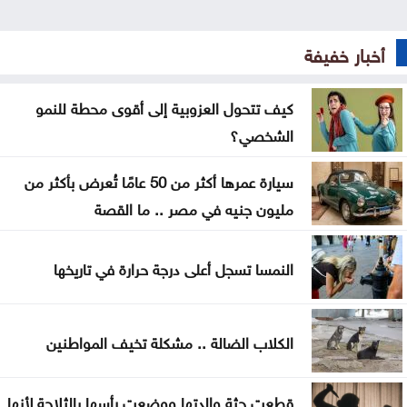
قتلى ومصابون بانفجار عبوة ناسفة داخل حافلة ركاب
في جرمانا بريف دمشق
أخبار خفيفة
العراق يستلم 500 مليون دولار من البنك المركزي
الأميركي
كيف تتحول العزوبية إلى أقوى محطة للنمو
الشخصي؟
إرادة ملكية بتعيين رئيس الديوان الملكي ومدير مكتب
الملك في مجلس الأمن القومي
سيارة عمرها أكثر من 50 عامًا تُعرض بأكثر من
مليون جنيه في مصر .. ما القصة
إصابة طفلين فلسطينيين بنيران الجيش الإسرائيلي في
غزة
النمسا تسجل أعلى درجة حرارة في تاريخها
بلال احمد المحاسنه مبارك المسمى الجديد
الأشغال تبدأ السبت أعمال صيانة طريق معان – البادية
الكلاب الضالة .. مشكلة تخيف المواطنين
تخفيض عدد أعضاء مجلس التعليم العالي ومجالس
قطعت جثة والدتها ووضعت رأسها بالثلاجة لأنها