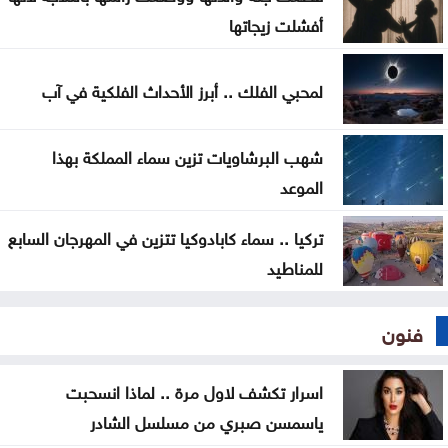
الأمناء
أفشلت زيجاتها
توافق مبدئي على آلية تعيين المدير التنفيذي للبلديات
لمحبي الفلك .. أبرز الأحداث الفلكية في آب
اليرموك تطلق اسم اليوبيل الذهبي على خريجي الفوج
47 من طلبتها
شهب البرشاويات تزين سماء المملكة بهذا
الموعد
تركيا .. سماء كابادوكيا تتزين في المهرجان السابع
للمناطيد
فنون
اسرار تكشف لاول مرة .. لماذا انسحبت
ياسمسن صبري من مسلسل الشادر