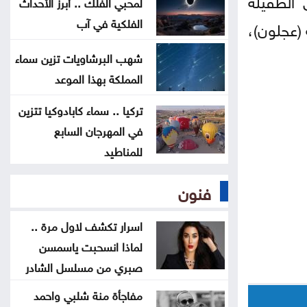
لمحبي الفلك .. أبرز الأحداث
الفلكية في آب
 (عجلون)،
السعايدة يبحث مع علاوي تعزيز
التعاون البرلماني
شهب البرشاويات تزين سماء
المملكة بهذا الموعد
كيف تتحول العزوبية إلى أقوى محطة
للنمو الشخصي؟
تركيا .. سماء كابادوكيا تتزين
في المهرجان السابع
هدية مجانية للجيولوجيا الكوكبية:
للمناطيد
كيف يُسهم اصطدام صاروخ فالكون 9
فنون
في فهم أسرار القمر
اسرار تكشف لاول مرة ..
لماذا انسحبت ياسمسن
صبري من مسلسل الشادر
مفاجأة منة شلبي واحمد