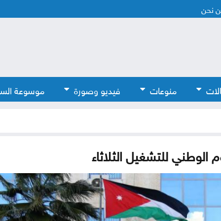
 نحن
لات
منوعات
فيديو وصورة
موسوعة الس