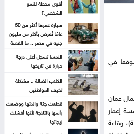
أقوى محطة للنمو
دعوة للأردنيين الراغبين بالاستفادة من
الشخصي؟
خدمات الضمان الإلكترونية
سيارة عمرها أكثر من 50
عامًا تُعرض بأكثر من مليون
ضبط بئر مخالفة واعتداءات على المياه
جنيه في مصر .. ما القصة
بوادي السير ومعان
النمسا تسجل أعلى درجة
ل، الأحد، إقامة فعاليات اليوم الوطني الثاني للتشغيل في 15 موقعا في
افتتاح مركز الخدمات الحكومي في
حرارة في تاريخها
عجلون
الكلاب الضالة .. مشكلة
تخيف المواطنين
إغلاق باب التسجيل للمشاركة في
مال عمان
معرض الكتاب
قطعت جثة والدتها ووضعت
سسة إعمار
رأسها بالثلاجة لأنها أفشلت
فيدان يستنكر الهجمات الإسرائيلية
ة)، وقاعة
زيجاتها
على سوريا
 الطفيلة