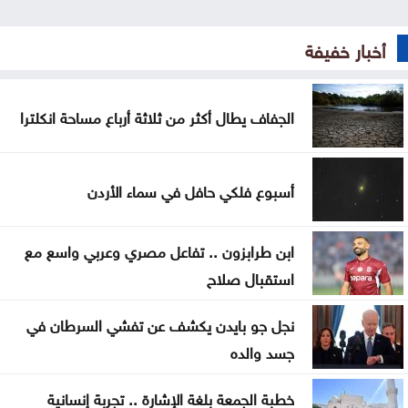
داخل مراكز الإصلاح
وزير العدل الأميركي الجديد يؤدي اليمين أمام ترامب
أخبار خفيفة
مسؤول في مجلس السلام: الخطة الخاصة بغزة لا تزال
قائمة
الجفاف يطال أكثر من ثلاثة أرباع مساحة انكلترا
هيئة فلسطينية: إسرائيل تستولي على 2.224 دونم من
أراضي سلفيت
أسبوع فلكي حافل في سماء الأردن
أكثر من 250 ألف استعلام عن نتائج التوجيهي عبر
ابن طرابزون .. تفاعل مصري وعربي واسع مع
تطبيق سند خلال نصف ساعة
استقبال صلاح
التربية: جاهزية لتطبيق التوجيهي إلكترونياً العام المقبل
نجل جو بايدن يكشف عن تفشي السرطان في
التربية: تغيير موعد إعلان نتائج التوجيهي لأسباب
جسد والده
تنظيمية فقط
خطبة الجمعة بلغة الإشارة .. تجربة إنسانية