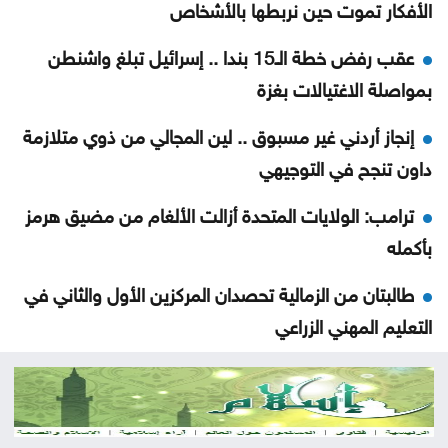
الأفكار تموت حين نربطها بالأشخاص
عقب رفض خطة الـ15 بندا .. إسرائيل تبلغ واشنطن
بمواصلة الاغتيالات بغزة
إنجاز أردني غير مسبوق .. لين المجالي من ذوي متلازمة
داون تنجح في التوجيهي
ترامب: الولايات المتحدة أزالت الألغام من مضيق هرمز
بأكمله
طالبتان من الزمالية تحصدان المركزين الأول والثاني في
التعليم المهني الزراعي
السويد تعلن إحباط عملية استخباراتية روسية
الأمن العام يكرّم 117 نزيلاً نجحوا في امتحان التوجيهي