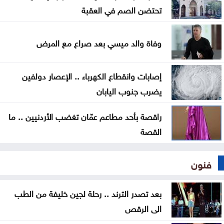
التربية: 4481 طالبا وطالبة حصلوا على معدل 95%
تحتضن الصم في العقبة
فأكثر في التوجيهي
وفاة والد ميسي بعد صراع مع المرض
أسماء الأوائل في الثانوية العامة 2026
إصابات وانقطاع الكهرباء .. الإعصار دولفين
يضرب جنوب اليابان
راقصة بأحد مطاعم عمّان تغضب الأردنيين .. ما
القصة
فنون
بعد تصدر الترند .. رحلة لجين خليفة من الطب
الى الرقص