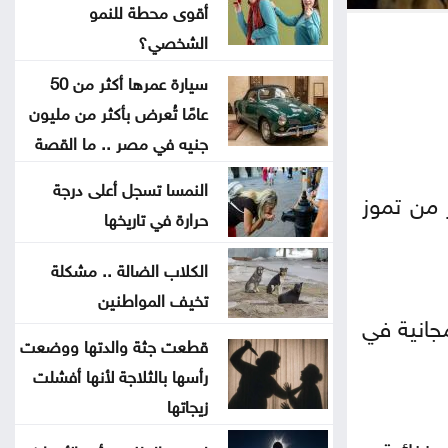
أقوى محطة للنمو
أوغندا توافق على نشر وحدة من
الشخصي؟
جيشها في غزة
سيارة عمرها أكثر من 50
عامًا تُعرض بأكثر من مليون
إسطنبول .. ثالث أكبر سفينة رافعات
جنيه في مصر .. ما القصة
بالعالم تمر عبر مضيق البوسفور
النمسا تسجل أعلى درجة
 من تموز
الأردن يدين التفجير الإرهابي الذي
حرارة في تاريخها
استهدف حافلة في جرمانا بريف دمشق
الكلاب الضالة .. مشكلة
تخيف المواطنين
غوتيريش يدعو روسيا وأوكرانيا إلى
جانية في
تجنب استهداف المدنيين
قطعت جثة والدتها ووضعت
رأسها بالثلاجة لأنها أفشلت
المواصفات والمقاييس: 25% من
زيجاتها
المنتجات تحمل علامات تجارية مقلدة
 غنائية و