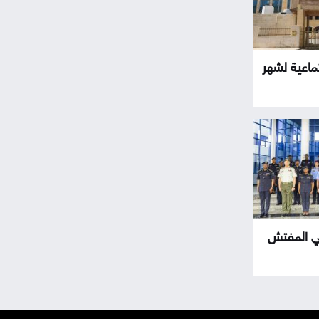
تماعية لشهر
قي المفتش