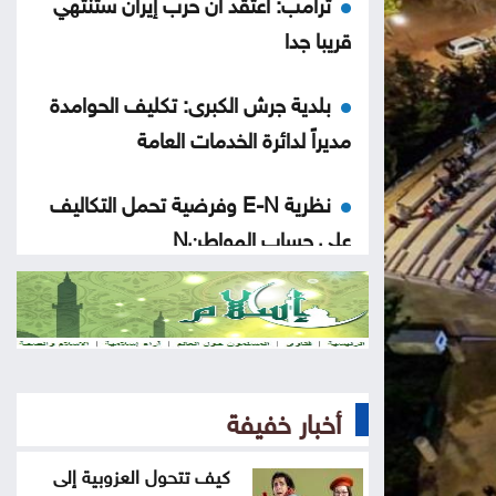
ترامب: أعتقد أن حرب إيران ستنتهي
قريبا جدا
بلدية جرش الكبرى: تكليف الحوامدة
مديراً لدائرة الخدمات العامة
نظرية E-N وفرضية تحمل التكاليف
على حساب المواطنN
500 ألف دينار لدعم مشاريع البنية
التحتية في الوسطية
بشيكطاش يعود من التشيك بفوز
أخبار خفيفة
ثمين في ذهاب تمهيدي الدوري
الأوروبي
كيف تتحول العزوبية إلى