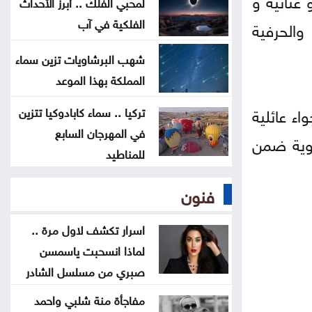
لمحبي الفلك .. أبرز الأحداث
الفلكية في آب
الحرفية
الدفاع اليمنية تؤكد سقوط قتلى
وجرحى في هجوم حوثي وتتوعد بالرد
شهب البرشاويات تزين سماء
المملكة بهذا الموعد
تغيير مسار 49 سفينة وتعطيل
ء عائلية
سفينتين ضمن عمليات فرض الحصار
تركيا .. سماء كابادوكيا تتزين
في المهرجان السابع
على إيران
عوية ضمن
للمناطيد
المواصفات والمقاييس: لا شكاوى
فنون
بشأن أسطوانات الغاز الجديدة
اسرار تكشف لاول مرة ..
لماذا انسحبت ياسمسن
صبري من مسلسل الشادر
مفاجأة منة شلبي واحمد