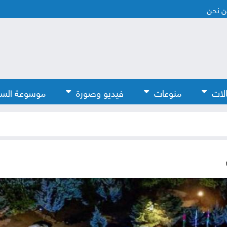
 نحن
لات
منوعات
فيديو وصورة
موسوعة الس