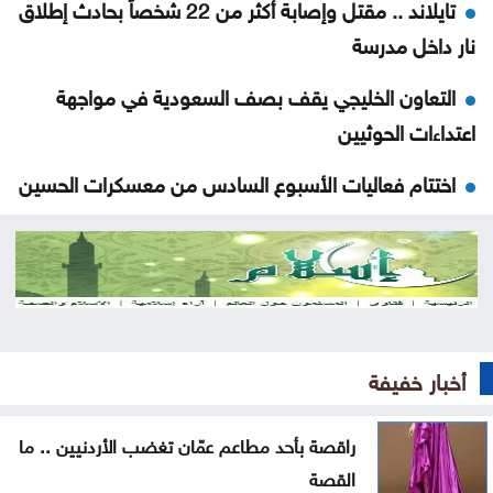
تايلاند .. مقتل وإصابة أكثر من 22 شخصاً بحادث إطلاق
نار داخل مدرسة
التعاون الخليجي يقف بصف السعودية في مواجهة
اعتداءات الحوثيين
اختتام فعاليات الأسبوع السادس من معسكرات الحسين
للعمل والبناء
الذهب يتجه نحو أكبر مكاسب أسبوعية منذ أشهر
بعد العدوان الواسع .. الاحتلال ينسحب من مخيم قلنديا
وكفر عقب
أخبار خفيفة
المغرب يتعاون لإعادة القُصّر المغاربة الموجودين لدى
إسبانيا
راقصة بأحد مطاعم عمّان تغضب الأردنيين .. ما
القصة