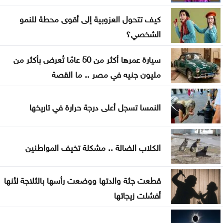
ارتفاع الدولار مقابل الين واليورو الجمعة
كيف تتحول العزوبية إلى أقوى محطة للنمو
أسعار النفط تواصل ارتفاعها الجمعة
الشخصي؟
طقس صيفي عادي اليوم وارتفاع الأحد والاثنين
سيارة عمرها أكثر من 50 عامًا تُعرض بأكثر من
بعد أقوى صعود منذ فبراير .. إلى أين تتجه أسعار
مليون جنيه في مصر .. ما القصة
الذهب؟
النمسا تسجل أعلى درجة حرارة في تاريخها
تهنئة لــ الدكتور القاضي بسام التلاهين
الكلاب الضالة .. مشكلة تخيف المواطنين
قطعت جثة والدتها ووضعت رأسها بالثلاجة لأنها
أفشلت زيجاتها