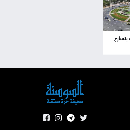
بتسارع