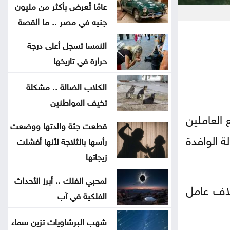
الجلطة .. لا تتجاهلها
عامًا تُعرض بأكثر من مليون
جنيه في مصر .. ما القصة
العدو الخفي للمسافرين .. لماذا
النمسا تسجل أعلى درجة
يرهقك اختلاف التوقيت
حرارة في تاريخها
وداعا لعسر الهضم .. طرق منزلية
الكلاب الضالة .. مشكلة
بسيطة تمنح معدتك الراحة
تخيف المواطنين
 العاملين
قطعت جثة والدتها ووضعت
هل تأكل البطيخ مع الخبز؟ خبراء
ة الوافدة
رأسها بالثلاجة لأنها أفشلت
يوضحون ما قد يحدث لجسمك
زيجاتها
عطالله: الوصاية الهاشمية صمام أمان
لمحبي الفلك .. أبرز الأحداث
لأحد، في بيان صحفي، أن التدابير الجديدة ستفضي إلى شمول أكثر من 10 آلاف عامل
للمقدسات في القدس
الفلكية في آب
أعيان: مواقف الملك تعكس التزامًا
شهب البرشاويات تزين سماء