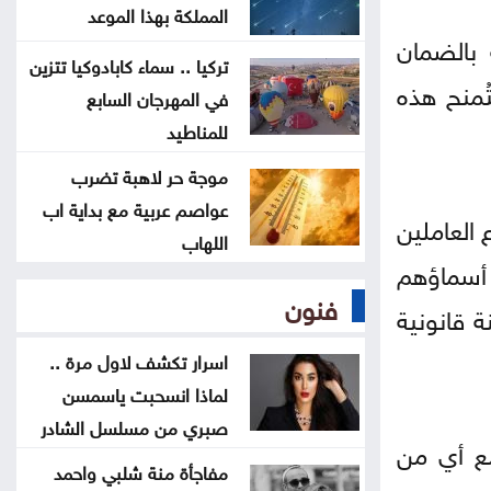
أردنيًا راسخًا بالدفاع عن القدس
المملكة بهذا الموعد
بالضمان
ومقدساتها
تركيا .. سماء كابادوكيا تتزين
ُمنح هذه
في المهرجان السابع
إيران: مفاوضات مضيق هرمز مع
للمناطيد
عُمان في مراحلها النهائية
موجة حر لاهبة تضرب
عواصم عربية مع بداية اب
الرئيس الإيراني: صعوبة التواصل مع
العاملين
اللهاب
المرشد مجتبى خامنئي
ة أسماؤهم
فنون
لجنة "4+4" الليبية تتوصل لاتفاق
ة قانونية
بشأن تعيين رئيس مفوضية الانتخابات
اسرار تكشف لاول مرة ..
لماذا انسحبت ياسمسن
صبري من مسلسل الشادر
مع أي من
مفاجأة منة شلبي واحمد