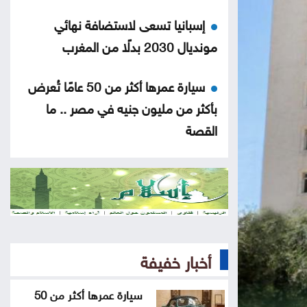
إسبانيا تسعى لاستضافة نهائي
مونديال 2030 بدلًا من المغرب
سيارة عمرها أكثر من 50 عامًا تُعرض
بأكثر من مليون جنيه في مصر .. ما
القصة
نقص الشرائح يلاحق آبل .. هل تتأثر
أجهزة آيفون وماك؟
هل أصبحت الهواتف القابلة للطي
مملة؟
أخبار خفيفة
5 إشارات قد يرسلها القلب قبل
سيارة عمرها أكثر من 50