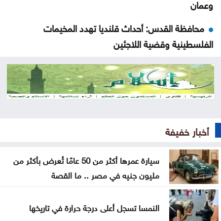
وعمان
محافظة القدس: أحداث قلنديا تهدد المخيمات
الفلسطينية وقضية اللاجئين
الاحتلال يعتقل ويحقق ميدانيا مع أكثر من 60 فلسطينيا
من مخيم قلنديا
قلنديا تحت الحصار .. الرئاسة الفلسطينية تحذر من
مخطط يستهدف المخيمات
أخبار خفيفة
وزير الاقتصاد الرقمي يفتتح المركز التكنولوجي منصة
الشمال في إربد
سيارة عمرها أكثر من 50 عامًا تُعرض بأكثر من
مليون جنيه في مصر .. ما القصة
بيان صادر عن اللجنة النقابية للعاملين في شركة البوتاس
العربية
النمسا تسجل أعلى درجة حرارة في تاريخها