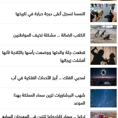
حفيدة كبير العسكر تعتلي منصة الحق
النمسا تسجل أعلى درجة حرارة في تاريخها
الكلاب الضالة .. مشكلة تخيف المواطنين
قطعت جثة والدتها ووضعت رأسها بالثلاجة لأنها
أفشلت زيجاتها
لمحبي الفلك .. أبرز الأحداث الفلكية في آب
شهب البرشاويات تزين سماء المملكة بهذا
الموعد
تركيا .. سماء كابادوكيا تتزين في المهرجان السابع