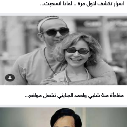
اسرار تكشف لاول مرة .. لماذا انسحبت...
مفاجأة منة شلبي واحمد الجنايني تشعل مواقع...