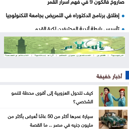
صاروخ فالكون 9 في فهم أسرار القمر
إطلاق برنامج الدكتوراه في التمريض بجامعة التكنولوجيا
تأسيس رابطة أندية المحترفين لكرة القدم
122 موقعاً مزيفاً تنتحل مؤسسات أردنية .. تقرير رسمي
يكشف أخطر أبواب الاختراق
ضبط أربع حقائب تحتوي على كميات كبيرة من المخدرات
أخبار خفيفة
كيف يصيغ قانون العفو العام معادلة السلم المجتمعي
كهرباء إربد تطلق خدماتها الإلكترونية عبر تطبيقها الذكي
كيف تتحول العزوبية إلى أقوى محطة للنمو
و«سند»
الشخصي؟
النائب الكباريتي يُثمن مواقف الملك تجاه القدس
سيارة عمرها أكثر من 50 عامًا تُعرض بأكثر من
مليون جنيه في مصر .. ما القصة
عطاء حكومي لتعزيز مخزون النفط