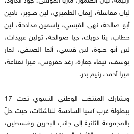
ليان مغاسلة، إيمان الطميزي، لين صوبر، نادين
أبو صالحة، نهى القيسي، ياسمين مدادحة، لين
حطاب، ينا دويك، جيا صوالحة، تولين عبيدات،
لين أبو حلوة، لين قيسي، ألما الصيفي، لمار
يوسف، تيماء جعارة، رغد حقروس، ميرا نعناعة،
ميرا أحمد، رنيم بدر.
ويشارك المنتخب الوطني النسوي تحت 17
ببطولة غرب آسيا السادسة للناشئات، حيث حلّ
بالمجموعة الثانية إلى جانب البحرين وفلسطين،
فيما ضمت "الأولى" منتخبات لبنان، سوريا،