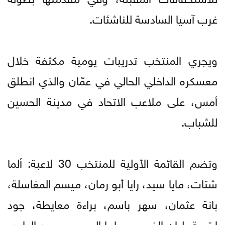
غرب آسيا السادسة للناشئات.
‏‎ويجري المنتخب تدريبات يومية مكثفة خلال
معسكره الداخلي الحالي في عمّان والذي انطلق
أمس، على ملاعب الاتحاد في مدينة الحسين
للشباب.
‏‎وتضم القائمة الأولية للمنتخب 30 لاعبة: ألما
شتات، مايا سيد، رايا أبو رمان، ميسم المغاسلة،
بانة عثمان، سهر باسم، براءة معايطة، جود
ارتيمة، ليان الضمور، ماريا الموسى، جود الداود،