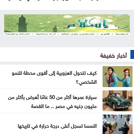
بشيكطاش يعود من التشيك بفوز ثمين في ذهاب
تمهيدي الدوري الأوروبي
أوغندا توافق على نشر وحدة من جيشها في غزة
إسطنبول .. ثالث أكبر سفينة رافعات بالعالم تمر عبر
أخبار خفيفة
مضيق البوسفور
الأردن يدين التفجير الإرهابي الذي استهدف حافلة في
كيف تتحول العزوبية إلى أقوى محطة للنمو
جرمانا بريف دمشق
الشخصي؟
غوتيريش يدعو روسيا وأوكرانيا إلى تجنب استهداف
سيارة عمرها أكثر من 50 عامًا تُعرض بأكثر من
المدنيين
مليون جنيه في مصر .. ما القصة
المواصفات والمقاييس: 25% من المنتجات تحمل
النمسا تسجل أعلى درجة حرارة في تاريخها
علامات تجارية مقلدة