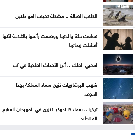
الدفاع اليمنية تؤكد سقوط قتلى وجرحى في هجوم
الكلاب الضالة .. مشكلة تخيف المواطنين
حوثي وتتوعد بالرد
تغيير مسار 49 سفينة وتعطيل سفينتين ضمن عمليات
قطعت جثة والدتها ووضعت رأسها بالثلاجة لأنها
فرض الحصار على إيران
أفشلت زيجاتها
المواصفات والمقاييس: لا شكاوى بشأن أسطوانات
لمحبي الفلك .. أبرز الأحداث الفلكية في آب
الغاز الجديدة
شهب البرشاويات تزين سماء المملكة بهذا
الموعد
تركيا .. سماء كابادوكيا تتزين في المهرجان السابع
للمناطيد