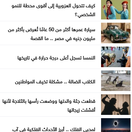
الأردن يدين التفجير الإرهابي الذي استهدف حافلة في
كيف تتحول العزوبية إلى أقوى محطة للنمو
جرمانا بريف دمشق
الشخصي؟
غوتيريش يدعو روسيا وأوكرانيا إلى تجنب استهداف
سيارة عمرها أكثر من 50 عامًا تُعرض بأكثر من
المدنيين
مليون جنيه في مصر .. ما القصة
المواصفات والمقاييس: 25% من المنتجات تحمل
النمسا تسجل أعلى درجة حرارة في تاريخها
علامات تجارية مقلدة
الدفاع اليمنية تؤكد سقوط قتلى وجرحى في هجوم
الكلاب الضالة .. مشكلة تخيف المواطنين
حوثي وتتوعد بالرد
تغيير مسار 49 سفينة وتعطيل سفينتين ضمن عمليات
قطعت جثة والدتها ووضعت رأسها بالثلاجة لأنها
فرض الحصار على إيران
أفشلت زيجاتها
المواصفات والمقاييس: لا شكاوى بشأن أسطوانات
لمحبي الفلك .. أبرز الأحداث الفلكية في آب
الغاز الجديدة