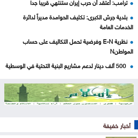
ترامب: أعتقد أن حرب إيران ستنتهي قريبا جدا
بلدية جرش الكبرى: تكليف الحوامدة مديراً لدائرة
الخدمات العامة
نظرية E-N وفرضية تحمل التكاليف على حساب
المواطنN
500 ألف دينار لدعم مشاريع البنية التحتية في الوسطية
بشيكطاش يعود من التشيك بفوز ثمين في ذهاب
تمهيدي الدوري الأوروبي
أوغندا توافق على نشر وحدة من جيشها في غزة
إسطنبول .. ثالث أكبر سفينة رافعات بالعالم تمر عبر
أخبار خفيفة
مضيق البوسفور