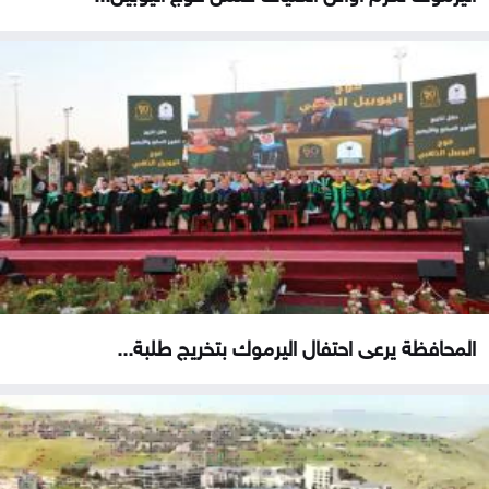
المحافظة يرعى احتفال اليرموك بتخريج طلبة...