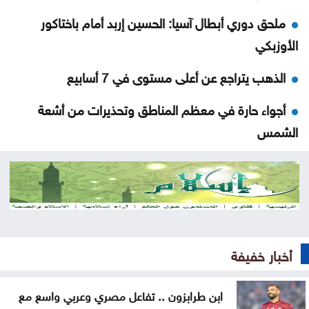
ملحق دوري أبطال آسيا: الحسين إربد أمام باختاكور
الأوزبكي
الذهب يتراجع عن أعلى مستوى في 7 أسابيع
أجواء حارة في معظم المناطق وتحذيرات من أشعة
الشمس
الله يلعن الشبح
نتائج التوجيهي 2026 في الأردن اليوم .. رابط الاستعلام
الرسمي
منع مواطن من السلام على العيسوي .. وما فعله رئيس
أخبار خفيفة
الديوان يشعل التفاعل
ابن طرابزون .. تفاعل مصري وعربي واسع مع
حشد أكثر من مئتي عنصر إطفاء لإخماد حريق في جنوب