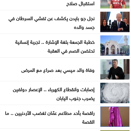
استقبال صلاح
فرنسا
نجل جو بايدن يكشف عن تفشي السرطان في
متحدث عسكري يمني: الحوثيون يستأنفون هجماتهم
جسد والده
على ميناء المخا
خطبة الجمعة بلغة الإشارة .. تجربة إنسانية
غزة .. إصابة 7 فلسطينيين بإطلاق نار إسرائيلي الأحد
تحتضن الصم في العقبة
إيران .. تعيين محسن رضائي أمينا عاما للمجلس الأعلى
للأمن القومي
وفاة والد ميسي بعد صراع مع المرض
القناة 13: خلافات تل أبيب وواشنطن تتعمق بشأن إنهاء
إصابات وانقطاع الكهرباء .. الإعصار دولفين
القتال في 3 جبهات
يضرب جنوب اليابان
راقصة بأحد مطاعم عمّان تغضب الأردنيين .. ما
القصة