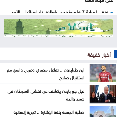
غزة .. إصابة 7 فلسطينيين بإطلاق نار إسرائيلي الأحد
إيران .. تعيين محسن رضائي أمينا عاما للمجلس الأعلى
للأمن القومي
القناة 13: خلافات تل أبيب وواشنطن تتعمق بشأن إنهاء
القتال في 3 جبهات
أخبار خفيفة
ترمب: نراقب إيران اقتصادياً ونؤجل أي تحرك عسكري
ابن طرابزون .. تفاعل مصري وعربي واسع مع
كبير
استقبال صلاح
الحيصة: أراضي مشروع سكة العقبة ستسجل باسم
نجل جو بايدن يكشف عن تفشي السرطان في
خزينة الدولة
جسد والده
صورة تختصر حكاية إنجاز .. وحفل سيبقى محفورا في
خطبة الجمعة بلغة الإشارة .. تجربة إنسانية
ذاكرة جامعة آل البيت