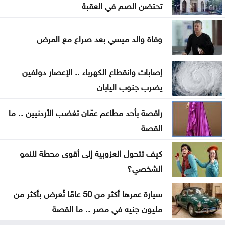
تحتضن الصم في العقبة
حين لا يعود القمع ضروريًا: كيف تُنتَج اللامبالاة
السياسية؟
وفاة والد ميسي بعد صراع مع المرض
ترمب للعالم .. توكلو ع الله بصير خير
إصابات وانقطاع الكهرباء .. الإعصار دولفين
ابن طرابزون .. تفاعل مصري وعربي واسع مع استقبال
يضرب جنوب اليابان
صلاح
راقصة بأحد مطاعم عمّان تغضب الأردنيين .. ما
الرئاسة التركية تطلق حملة إعلامية خاصة بـاتفاقية مكة
القصة
كيف تتحول العزوبية إلى أقوى محطة للنمو
الشخصي؟
سيارة عمرها أكثر من 50 عامًا تُعرض بأكثر من
مليون جنيه في مصر .. ما القصة