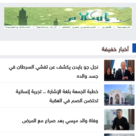
تصاريح عمل السوريين بالأردن تتراجع خلال النصف الأول
من العام
المستقلة للانتخاب تعتمد الصحفيين لتغطية انتخابات
غرف الصناعة 2026
أخبار خفيفة
استقرار أسعار الذهب في السوق المحلية الأحد
نجل جو بايدن يكشف عن تفشي السرطان في
تجارة عمّان: أسعار المستلزمات المدرسية مستقرة
جسد والده
ومتوافرة بكثرة
خطبة الجمعة بلغة الإشارة .. تجربة إنسانية
صندوق الحج يحقق أرباحاً بـ24.9 مليون وموجوداته 448
تحتضن الصم في العقبة
مليوناً
تحذيرات أمنية من مواكب المركبات بالتزامن مع إعلان
وفاة والد ميسي بعد صراع مع المرض
نتائج التوجيهي