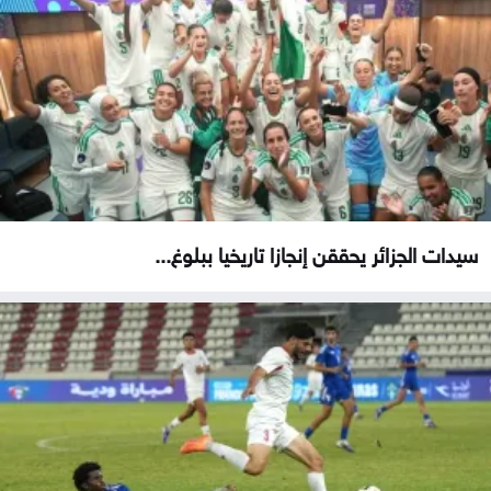
سيدات الجزائر يحققن إنجازا تاريخيا ببلوغ...