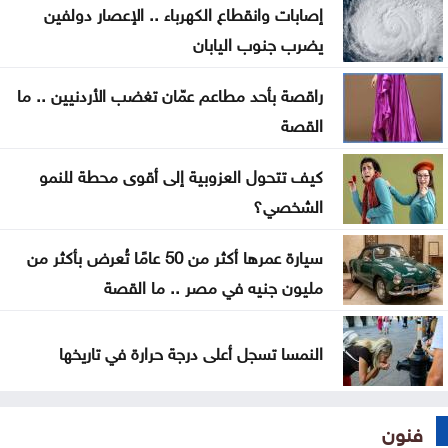
إصابات وانقطاع الكهرباء .. الإعصار دولفين
جيش الاحتلال يواصل نسف المنازل واستهداف خيام
يضرب جنوب اليابان
النازحين بغزة
راقصة بأحد مطاعم عمّان تغضب الأردنيين .. ما
الاحتلال يوسّع الاستيطان بإقرار 627 وحدة جديدة برام
القصة
الله والبيرة
كيف تتحول العزوبية إلى أقوى محطة للنمو
الحكومة تطرح 100 فرصة استثمارية وتطوّر 3 مشاريع
الشخصي؟
بالشراكة مع القطاع الخاص
سيارة عمرها أكثر من 50 عامًا تُعرض بأكثر من
إيران تشترط ستة بنود لإعادة فتح هرمز وواشنطن
مليون جنيه في مصر .. ما القصة
تراقب التنفيذ
النمسا تسجل أعلى درجة حرارة في تاريخها
فنون