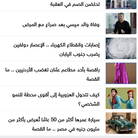
تحتضن الصم في العقبة
القناة 13: خلافات تل أبيب وواشنطن تتعمق بشأن إنهاء
القتال في 3 جبهات
وفاة والد ميسي بعد صراع مع المرض
ترمب: نراقب إيران اقتصادياً ونؤجل أي تحرك عسكري
كبير
إصابات وانقطاع الكهرباء .. الإعصار دولفين
يضرب جنوب اليابان
الحيصة: أراضي مشروع سكة العقبة ستسجل باسم
خزينة الدولة
راقصة بأحد مطاعم عمّان تغضب الأردنيين .. ما
القصة
كيف تتحول العزوبية إلى أقوى محطة للنمو
الشخصي؟
سيارة عمرها أكثر من 50 عامًا تُعرض بأكثر من
مليون جنيه في مصر .. ما القصة