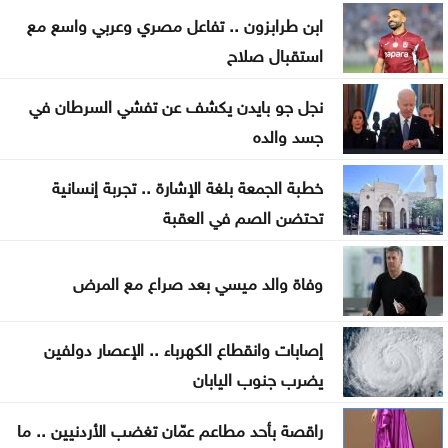
ابن طرابزون .. تفاعل مصري وعربي واسع مع
حشد أكثر من مئتي عنصر إطفاء لإخماد حريق في جنوب
استقبال صلاح
فرنسا
نجل جو بايدن يكشف عن تفشي السرطان في
متحدث عسكري يمني: الحوثيون يستأنفون هجماتهم
جسد والده
على ميناء المخا
خطبة الجمعة بلغة الإشارة .. تجربة إنسانية
غزة .. إصابة 7 فلسطينيين بإطلاق نار إسرائيلي الأحد
تحتضن الصم في العقبة
إيران .. تعيين محسن رضائي أمينا عاما للمجلس الأعلى
للأمن القومي
وفاة والد ميسي بعد صراع مع المرض
القناة 13: خلافات تل أبيب وواشنطن تتعمق بشأن إنهاء
إصابات وانقطاع الكهرباء .. الإعصار دولفين
القتال في 3 جبهات
يضرب جنوب اليابان
راقصة بأحد مطاعم عمّان تغضب الأردنيين .. ما