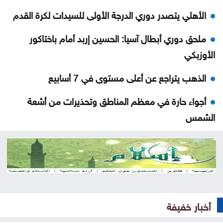
الأهلي يتصدر دوري الدرجة الأولى للسيدات لكرة القدم
ملحق دوري أبطال آسيا: الحسين إربد أمام باختاكور
الأوزبكي
الذهب يتراجع عن أعلى مستوى في 7 أسابيع
أجواء حارة في معظم المناطق وتحذيرات من أشعة
الشمس
الله يلعن الشبح
نتائج التوجيهي 2026 في الأردن اليوم .. رابط الاستعلام
الرسمي
منع مواطن من السلام على العيسوي .. وما فعله رئيس
أخبار خفيفة
الديوان يشعل التفاعل