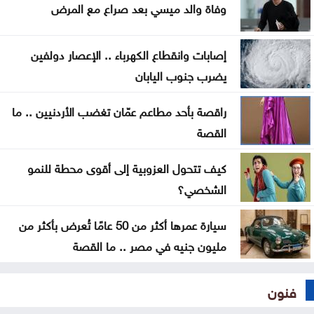
وفاة والد ميسي بعد صراع مع المرض
ملحق دوري أبطال آسيا: الحسين إربد أمام باختاكور
الأوزبكي
إصابات وانقطاع الكهرباء .. الإعصار دولفين
يضرب جنوب اليابان
راقصة بأحد مطاعم عمّان تغضب الأردنيين .. ما
القصة
كيف تتحول العزوبية إلى أقوى محطة للنمو
الشخصي؟
سيارة عمرها أكثر من 50 عامًا تُعرض بأكثر من
مليون جنيه في مصر .. ما القصة
فنون