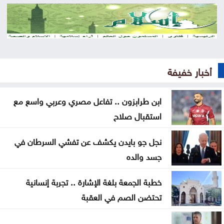
وزارة الاقتصاد الرقمي: 3 ملايين هوية رقمية عبر سند
إيران تربط إعادة فتح مضيق هرمز بتنازلات أميركية
الاحتلال يواصل اقتحاماته .. إصابة فلسطيني واعتقال
أخبار خفيفة
15 بالضفة
المنطقة العسكرية الشرقية تحبط تهريب مخدرات
ابن طرابزون .. تفاعل مصري وعربي واسع مع
بواسطة بالونات
استقبال صلاح
حزيران وتموز الأشد حرارة في تاريخ أوروبا الغربية
نجل جو بايدن يكشف عن تفشي السرطان في
جسد والده
منتخب الشباب يواجه نظيره الكويتي ودياً الثلاثاء
خطبة الجمعة بلغة الإشارة .. تجربة إنسانية
نتائج التوجيهي 2026 متاحة عبر سند فور إعلانها الاثنين
تحتضن الصم في العقبة
الأهلي يتصدر دوري الدرجة الأولى للسيدات لكرة القدم