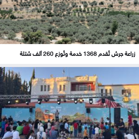
زراعة جرش تُقدم 1368 خدمة وتُوزع 260 ألف شتلة