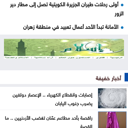
أولى رحلات طيران الجزيرة الكويتية تصل إلى مطار دير
الزور
الأمانة تبدأ الأحد أعمال تعبيد في منطقة زهران
ضبط اعتداءات جديدة على المياه في منطقة بيرين
دورة تدريبية بمركز البحوث الدوائية والتشخيصية في
عمان الاهلية حول الهندسة الطبية الحيوية
تحذير من إطلاق العيارات النارية وإغلاق الطرق باحتفالات
أخبار خفيفة
التوجيهي
إصابات وانقطاع الكهرباء .. الإعصار دولفين
التكنولوجيا الزراعية في عمان الأهلية تشارك بفعاليات
يضرب جنوب اليابان
اليوم العالمي لمكافحة التصحر والجفاف 2026
راقصة بأحد مطاعم عمّان تغضب الأردنيين .. ما
هندسة عمان الأهلية تحصد المركز الأول بمسابقة
القصة