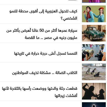
مشاريع النقل والمرور
كيف تتحول العزوبية إلى أقوى محطة للنمو
2.8 مليار دينار قروض كشف الراتب منذ بداية العام
الشخصي؟
معالم سعودية تضاء بأعلام المملكة وتركيا وباكستان ..
سيارة عمرها أكثر من 50 عامًا تُعرض بأكثر من
صور
مليون جنيه في مصر .. ما القصة
ليلة فنية وتراثية بالزرقاء ضمن فعاليات صيف الأردن
النمسا تسجل أعلى درجة حرارة في تاريخها
الكلاب الضالة .. مشكلة تخيف المواطنين
قطعت جثة والدتها ووضعت رأسها بالثلاجة لأنها
أفشلت زيجاتها