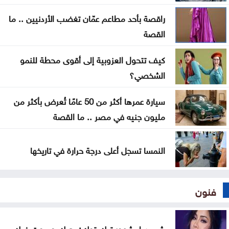
العودات: قانون هيئة الاعتماد يدمج هيئتين ولا ينشئ
راقصة بأحد مطاعم عمّان تغضب الأردنيين .. ما
هيئة جديدة
القصة
كيف تتحول العزوبية إلى أقوى محطة للنمو
الشخصي؟
سيارة عمرها أكثر من 50 عامًا تُعرض بأكثر من
مليون جنيه في مصر .. ما القصة
النمسا تسجل أعلى درجة حرارة في تاريخها
فنون
شيرين لمشهور تيك توك: بحبك وبموت فيك