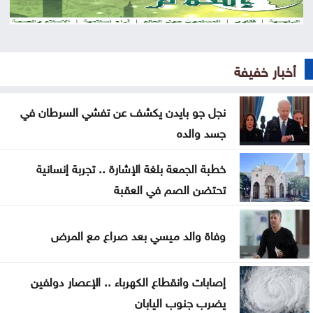
الاستجابة للأعطال
الأردن يرحب بإدانة مجلس الأمن هجمات الحوثيين على
السعودية والسفن التجارية
أخبار خفيفة
الأمن السيبراني يحذر من رسائل واتساب احتيالية باسم
نجل جو بايدن يكشف عن تفشي السرطان في
الضمان الاجتماعي
جسد والده
اعتداء على خط مياه الديسي يتسبب بتسرب 5 آلاف متر
خطبة الجمعة بلغة الإشارة .. تجربة إنسانية
مكعب يومياً
تحتضن الصم في العقبة
57 حافلة تبدأ التشغيل التجريبي لخطّي إربد–الزرقاء
وإربد–جرش
وفاة والد ميسي بعد صراع مع المرض
منذ بداية العام .. إغلاق 12 محطة محروقات وضبط
إصابات وانقطاع الكهرباء .. الإعصار دولفين
مخالفات بنزين
يضرب جنوب اليابان