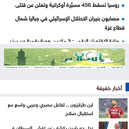
روسيا تسقط 456 مسيّرة أوكرانية وتعلن عن قتلى
مصابون بنيران الاحتلال الإسرائيلي في جباليا شمال
قطاع غزة
وزارة الاقتصاد الرقمي: 3 ملايين هوية رقمية عبر سند
إيران تربط إعادة فتح مضيق هرمز بتنازلات أميركية
الاحتلال يواصل اقتحاماته .. إصابة فلسطيني واعتقال
15 بالضفة
أخبار خفيفة
المنطقة العسكرية الشرقية تحبط تهريب مخدرات
بواسطة بالونات
ابن طرابزون .. تفاعل مصري وعربي واسع مع
استقبال صلاح
حزيران وتموز الأشد حرارة في تاريخ أوروبا الغربية
منتخب الشباب يواجه نظيره الكويتي ودياً الثلاثاء
نجل جو بايدن يكشف عن تفشي السرطان في