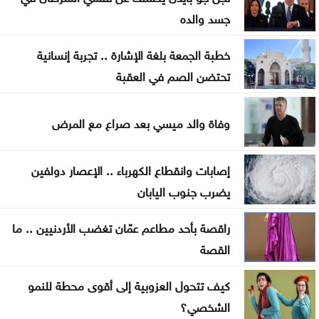
جسد والده
نتائج التوجيهي 2026 متاحة عبر سند فور إعلانها الاثنين
خطبة الجمعة بلغة الإشارة .. تجربة إنسانية
الأهلي يتصدر دوري الدرجة الأولى للسيدات لكرة القدم
تحتضن الصم في العقبة
ملحق دوري أبطال آسيا: الحسين إربد أمام باختاكور
الأوزبكي
وفاة والد ميسي بعد صراع مع المرض
الذهب يتراجع عن أعلى مستوى في 7 أسابيع
إصابات وانقطاع الكهرباء .. الإعصار دولفين
يضرب جنوب اليابان
راقصة بأحد مطاعم عمّان تغضب الأردنيين .. ما
القصة
كيف تتحول العزوبية إلى أقوى محطة للنمو
الشخصي؟