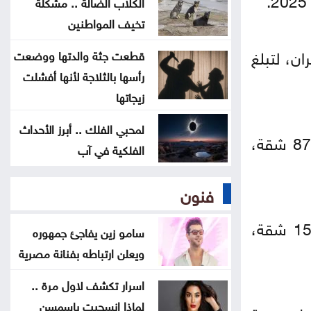
الكلاب الضالة .. مشكلة
قفزة بأسعار الذهب في الأردن السبت
تخيف المواطنين
شروط إعادة فتح مصنع الحديد في
150 مترا مربعا بنسبة 30% خلال حزيران، لتبلغ
قطعت جثة والدتها ووضعت
الهاشمية
رأسها بالثلاجة لأنها أفشلت
زيجاتها
رابط نتائج التوجيهي 2026
لمحبي الفلك .. أبرز الأحداث
وسجلت مبيعات الشقق التي تقل مساحتها عن 120 مترا مربعا ارتفاعا بنسبة 8%، لتصل إلى 875 شقة،
الفلكية في آب
التربية تحدد موعد إعلان نتائج
التوجيهي
فنون
وعلى مستوى النصف الأول من عام 2026، بلغ إجمالي عدد الشقق المبيعة في المملكة 15,533 شقة،
سامو زين يفاجئ جمهوره
ويعلن ارتباطه بفنانة مصرية
اسرار تكشف لاول مرة ..
لماذا انسحبت ياسمسن