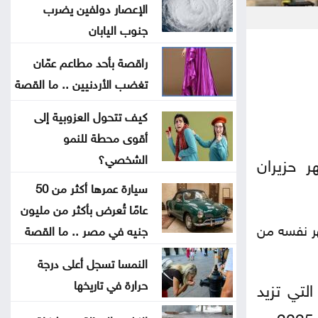
هندسة عمان الأهلية تحصد المركز
الإعصار دولفين يضرب
جنوب اليابان
الأول بمسابقة مشاريع النقل والمرور
راقصة بأحد مطاعم عمّان
2.8 مليار دينار قروض كشف الراتب
تغضب الأردنيين .. ما القصة
منذ بداية العام
كيف تتحول العزوبية إلى
معالم سعودية تضاء بأعلام المملكة
أقوى محطة للنمو
وتركيا وباكستان .. صور
الشخصي؟
 حزيران
سيارة عمرها أكثر من 50
ليلة فنية وتراثية بالزرقاء ضمن
عامًا تُعرض بأكثر من مليون
فعاليات صيف الأردن
بلغ 2,990 شقة، مقارنة بـ2,659 شقة في الشهر نفسه من
جنيه في مصر .. ما القصة
النمسا تسجل أعلى درجة
لا تمديد لفترة قوننة وتوفيق الأوضاع
حرارة في تاريخها
لتي تزيد
للعمالة غير الأردنية المخالفة