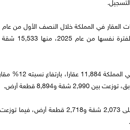
وخلال حزيران، بلغ إجمالي معاملات بيع العقار
وتوزعت بيوعات حزيران في محافظة العاصمة على 2,073 شقة و2,718 قطعة