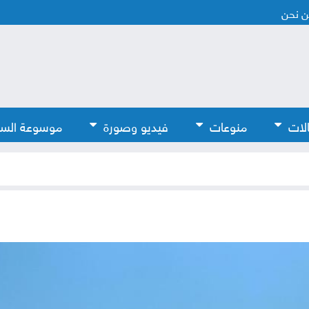
 نحن
لات
منوعات
فيديو وصورة
موسوعة الس