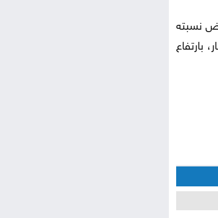
 3.042 مليار دينار، بانخفاض نسبته
تداول خلال حزيران 584.337 مليون دينار، بارتفاع