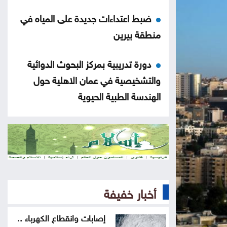
ضبط اعتداءات جديدة على المياه في
منطقة بيرين
دورة تدريبية بمركز البحوث الدوائية
والتشخيصية في عمان الاهلية حول
الهندسة الطبية الحيوية
تحذير من إطلاق العيارات النارية
وإغلاق الطرق باحتفالات التوجيهي
التكنولوجيا الزراعية في عمان الأهلية
تشارك بفعاليات اليوم العالمي لمكافحة
أخبار خفيفة
التصحر والجفاف 2026
إصابات وانقطاع الكهرباء ..