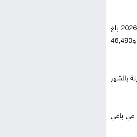
وأظهرت بيانات حركة بيع العقار أن إجمالي بيوعات العقار في المملكة خلال النصف الأول من عام 2026 بلغ
62,023 عقارا، بانخفاض نسبته 8% مقارنة بالفترة نفسها من عام 2025، منها 15,533 شقة و46,490
 في المملكة 11,884 عقارا، بارتفاع نسبته 12% مقارنة بالشهر
 أرض، فيما توزعت في باقي