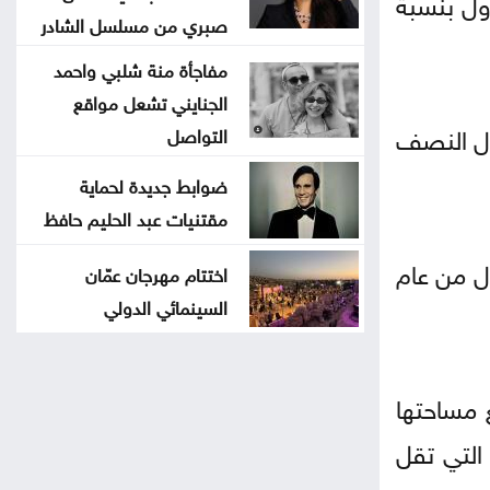
ا خلال النصف الأول بنسبة
صبري من مسلسل الشادر
مفاجأة منة شلبي واحمد
الجنايني تشعل مواقع
تراوح مساحتها بين 120 و150 مترا مربعا بنسبة 7% خلال النصف
التواصل
ضوابط جديدة لحماية
مقتنيات عبد الحليم حافظ
سبة 4% خلال النصف الأول من عام
اختتام مهرجان عمّان
السينمائي الدولي
ة التي تبلغ مساحتها
شقق التي تقل