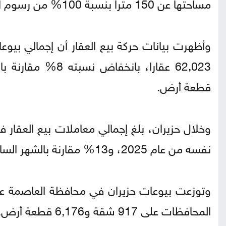
مساحتها عن 150 مترا بنسبة 100% من رسوم التسجيل.
قطعة أرض.
نفسه من عام 2025، و13% مقارنة بالشهر السابق، توزعت بين 2,990 شقة و8,894 قطعة أرض.
المحافظات على 917 شقة و6,176 قطعة أرض.