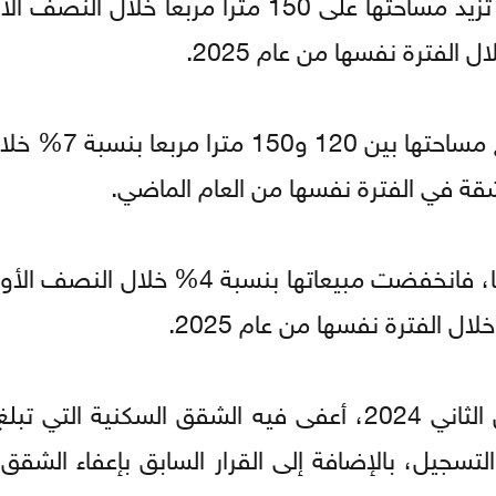
وبحسب المساحة، تراجعت مبيعات الشقق التي تزيد مساحتها على 150 مترا مربع
في المقابل، ارتفعت مبيعات الشقق التي ت
أما الشقق التي تقل مساحتها عن 120 مترا مربعا، فانخفضت مبيعاتها بن
مجلس الوزراء كان قد أصدر قرارا في 12 تشرين الثاني 2024، أعفى فيه الشقق السكني
ا نسبته 50% من رسوم التسجيل، بالإضافة إلى القرار السابق بإعفاء ال