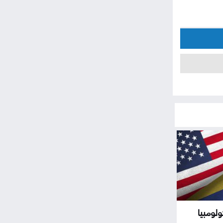
لومبيا