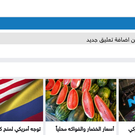
ن اضافة تعليق جديد
ركي
أسعار الخضار والفواكه محلياً
توجه أمريكي لمنح كو