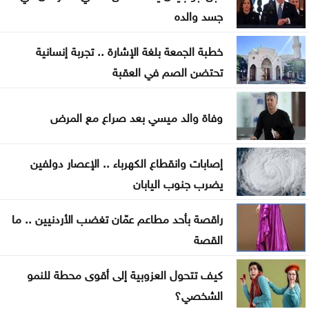
تربية عجلون تتسلم مشروع BTEC للرعاية الصحية
جسد والده
بمدرسة عبين الثانوية
خطبة الجمعة بلغة الإشارة .. تجربة إنسانية
إطلاق الخدمات الاستشارية لمشروع تحسين كفاءة قطاع
تحتضن الصم في العقبة
المياه
وفاة والد ميسي بعد صراع مع المرض
ارتفاع جديد بأسعار الذهب بمقدار 30 قرشًا محليًا الاثنين
الأمن العام يتوعد مطلقي العيارات النارية بالتزامن مع
إصابات وانقطاع الكهرباء .. الإعصار دولفين
نتائج التوجيهي
يضرب جنوب اليابان
ارتفاع رخص الأبنية في المملكة 3.2% خلال النصف
راقصة بأحد مطاعم عمّان تغضب الأردنيين .. ما
الأول من 2026
القصة
كيف تتحول العزوبية إلى أقوى محطة للنمو
الشخصي؟