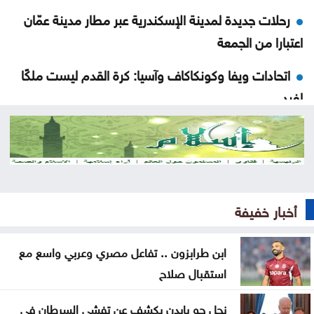
رحلات جديدة لمدينة الإسكندرية عبر مطار مدينة عمّان
اعتبارا من الجمعة
اتحادات ويفا وكونكاكاف وآسيا: كرة القدم ليست ملكًا
لفرد
"جدل السيد والعبد داخل الذات" محاضرة للأستاذ الدكتور
أحمد برقاوي في منتدى الفكر العربي
مجلس التعاون الخليجي يدعو لاتخاذ موقف دولي حازم
ضد الحوثيين
أخبار خفيفة
صحة غزة: ضحايا ما زالوا تحت الأنقاض وفي الطرقات
ابن طرابزون .. تفاعل مصري وعربي واسع مع
استقبال صلاح
الأمن السيبراني يحذر من روابط مزيفة مع اقتراب إعلان
نتائج التوجيهي
نجل جو بايدن يكشف عن تفشي السرطان في