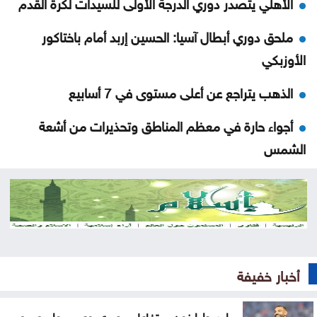
الأهلي يتصدر دوري الدرجة الأولى للسيدات لكرة القدم
ملحق دوري أبطال آسيا: الحسين إربد أمام باختاكور
الأوزبكي
الذهب يتراجع عن أعلى مستوى في 7 أسابيع
أجواء حارة في معظم المناطق وتحذيرات من أشعة
الشمس
الله يلعن الشبح
نتائج التوجيهي 2026 في الأردن اليوم .. رابط الاستعلام
الرسمي
منع مواطن من السلام على العيسوي .. وما فعله رئيس
أخبار خفيفة
الديوان يشعل التفاعل
ابن طرابزون .. تفاعل مصري وعربي واسع مع