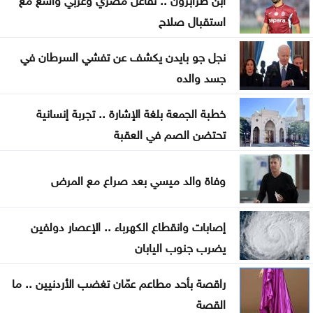
حشد أكثر من مئتي عنصر إطفاء لإخماد حريق في جنوب
استقبال صلاح
فرنسا
نجل جو بايدن يكشف عن تفشي السرطان في
متحدث عسكري يمني: الحوثيون يستأنفون هجماتهم
جسد والده
على ميناء المخا
خطبة الجمعة بلغة الإشارة .. تجربة إنسانية
غزة .. إصابة 7 فلسطينيين بإطلاق نار إسرائيلي الأحد
تحتضن الصم في العقبة
إيران .. تعيين محسن رضائي أمينا عاما للمجلس الأعلى
للأمن القومي
وفاة والد ميسي بعد صراع مع المرض
القناة 13: خلافات تل أبيب وواشنطن تتعمق بشأن إنهاء
إصابات وانقطاع الكهرباء .. الإعصار دولفين
القتال في 3 جبهات
يضرب جنوب اليابان
راقصة بأحد مطاعم عمّان تغضب الأردنيين .. ما
القصة