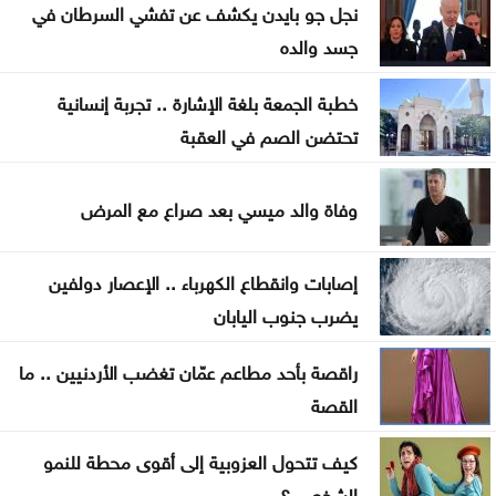
نجل جو بايدن يكشف عن تفشي السرطان في
متحدث عسكري يمني: الحوثيون يستأنفون هجماتهم
جسد والده
على ميناء المخا
خطبة الجمعة بلغة الإشارة .. تجربة إنسانية
غزة .. إصابة 7 فلسطينيين بإطلاق نار إسرائيلي الأحد
تحتضن الصم في العقبة
إيران .. تعيين محسن رضائي أمينا عاما للمجلس الأعلى
للأمن القومي
وفاة والد ميسي بعد صراع مع المرض
القناة 13: خلافات تل أبيب وواشنطن تتعمق بشأن إنهاء
إصابات وانقطاع الكهرباء .. الإعصار دولفين
القتال في 3 جبهات
يضرب جنوب اليابان
راقصة بأحد مطاعم عمّان تغضب الأردنيين .. ما
القصة
كيف تتحول العزوبية إلى أقوى محطة للنمو
الشخصي؟