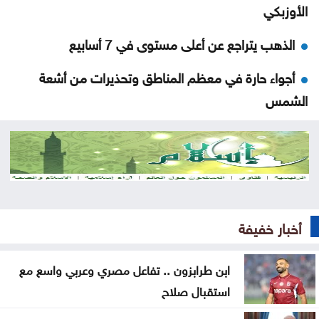
الأوزبكي
الذهب يتراجع عن أعلى مستوى في 7 أسابيع
أجواء حارة في معظم المناطق وتحذيرات من أشعة
الشمس
الله يلعن الشبح
نتائج التوجيهي 2026 في الأردن اليوم .. رابط الاستعلام
الرسمي
منع مواطن من السلام على العيسوي .. وما فعله رئيس
أخبار خفيفة
الديوان يشعل التفاعل
ابن طرابزون .. تفاعل مصري وعربي واسع مع
حشد أكثر من مئتي عنصر إطفاء لإخماد حريق في جنوب
استقبال صلاح
فرنسا