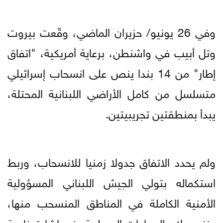
وفي 26 يونيو/ حزيران الماضي، وقّعت بيروت
وتل أبيب في واشنطن، برعاية أمريكية، "اتفاق
إطار" من 14 بندا ينص على انسحاب إسرائيلي
متسلسل من كامل الأراضي اللبنانية المحتلة،
يبدأ بمنطقتين تجريبيتين.
ولم يحدد الاتفاق جدولا زمنيا للانسحاب، وربط
استكماله بتولي الجيش اللبناني المسؤولية
الأمنية الكاملة في المناطق المنسحب منها،
ونزع سلاح الجماعات المسلحة، في إشارة خاصة