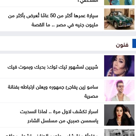
سيارة عمرها أكثر من 50 عامًا تُعرض بأكثر من
مليون جنيه في مصر .. ما القصة
فنون
شيرين لمشهور تيك توك: بحبك وبموت فيك
سامو زين يفاجئ جمهوره ويعلن ارتباطه بفنانة
مصرية
اسرار تكشف لاول مرة .. لماذا انسحبت
ياسمسن صبري من مسلسل الشادر
مفاجأة منة شلبي واحمد الجنايني تشعل مواقع