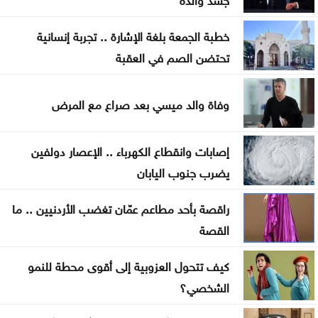
التربية تحذر من صفحات وهمية على تيليغرام تدّعي
خطبة الجمعة بلغة الإشارة .. تجربة إنسانية
تعديل نتائج التوجيهي
تحتضن الصم في العقبة
روسيا تسقط 456 مسيّرة أوكرانية وتعلن عن قتلى
وفاة والد ميسي بعد صراع مع المرض
مصابون بنيران الاحتلال الإسرائيلي في جباليا شمال
قطاع غزة
إصابات وانقطاع الكهرباء .. الإعصار دولفين
وزارة الاقتصاد الرقمي: 3 ملايين هوية رقمية عبر سند
يضرب جنوب اليابان
إيران تربط إعادة فتح مضيق هرمز بتنازلات أميركية
راقصة بأحد مطاعم عمّان تغضب الأردنيين .. ما
القصة
كيف تتحول العزوبية إلى أقوى محطة للنمو
الشخصي؟