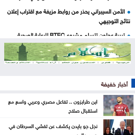
الأمن السيبراني يحذر من روابط مزيفة مع اقتراب إعلان
نتائج التوجيهي
تربية عجلون تتسلم مشروع BTEC للرعاية الصحية
بمدرسة عبين الثانوية
إطلاق الخدمات الاستشارية لمشروع تحسين كفاءة قطاع
المياه
ارتفاع جديد بأسعار الذهب بمقدار 30 قرشًا محليًا الاثنين
أخبار خفيفة
الأمن العام يتوعد مطلقي العيارات النارية بالتزامن مع
ابن طرابزون .. تفاعل مصري وعربي واسع مع
نتائج التوجيهي
استقبال صلاح
ارتفاع رخص الأبنية في المملكة 3.2% خلال النصف
نجل جو بايدن يكشف عن تفشي السرطان في
الأول من 2026
جسد والده